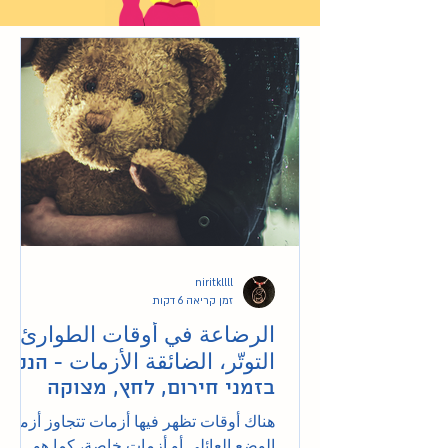
niritkllll
זמן קריאה 6 דקות
الرضاعة في أوقات الطوارئ،
التوتّر، الضائقة الأزمات - הנקה
בזמני חירום, לחץ, מצוקה
ומשבר
هناك أوقات تظهر فيها أزمات تتجاوز أزمات
الوضع العائلي أو أزمات خاصة، كما هو