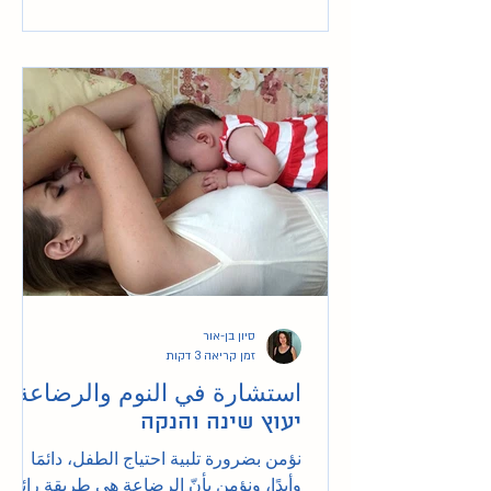
סיון בן-אור
זמן קריאה 3 דקות
استشارة في النوم والرضاعة -
יעוץ שינה והנקה
نؤمن بضرورة تلبية احتياج الطفل، دائمَا
وأبدًا، ونؤمن بأنّ الرضاعة هي طريقة رائعة