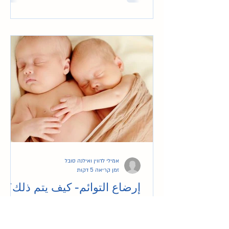
אמילי לדווין ואילנה סובל
זמן קריאה 5 דקות
إرضاع التوائم- كيف يتم ذلك؟ -
הנקת תאומים איך עושות את
זה?