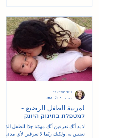
ננסי מורבאכר
זמן קריאה 3 דקות
لمربية الطفل الرضيع -
למטפלת בתינוק היונק
لا بد أنّك تعرفين أنّك مهمّة جدًا للطفل الذي
تعتنين به. ولكنك ربّما لا تعرفين لأي مدى