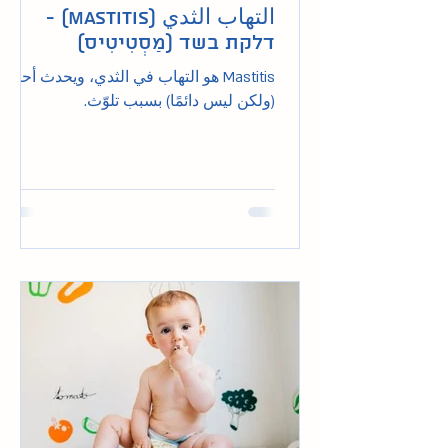
التهاب الثدي (Mastitis) -
דלקת בשד (מַסְטִיטִיס)
Mastitis هو التهاب في الثدي، ويحدث أحيانًا
(ولكن ليس دائمًا) بسبب تلوّث.