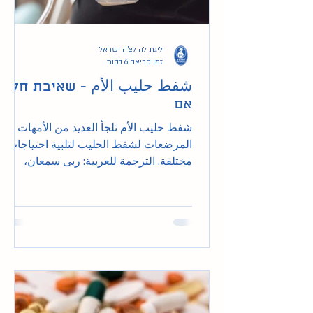
ליגת לה לצ'ה ישראל
זמן קריאה 6 דקות
شفط حليب الأم - שאיבת חלב
אם
شفط حليب الأم تلجأ العديد من الأمهات
المرضعات لشفط الحليب لتلبية احتياجات
مختلفة. الترجمة للعربية: ربى سمعان،
غلوكال للترجمة والحلول...