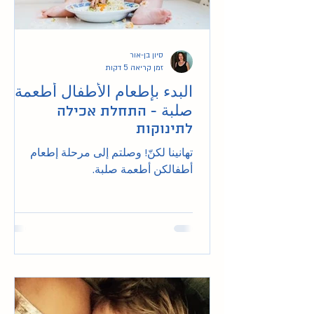
סיון בן-אור
זמן קריאה 5 דקות
البدء بإطعام الأطفال أطعمة
صلبة - התחלת אכילה
לתינוקות
تهانينا لكنّ! وصلتم إلى مرحلة إطعام
أطفالكن أطعمة صلبة.