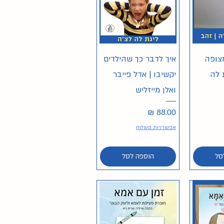
ירה
תצוגה מהירה
מצופה
איך לדבר כך שהילדים
 לה
יקשיבו | אדל פייבר
ואלן מייזליש
מחיר
אפשרויות משלוח
סל
הוספה לסל