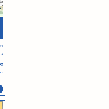
לנ
טל
מח
אפש