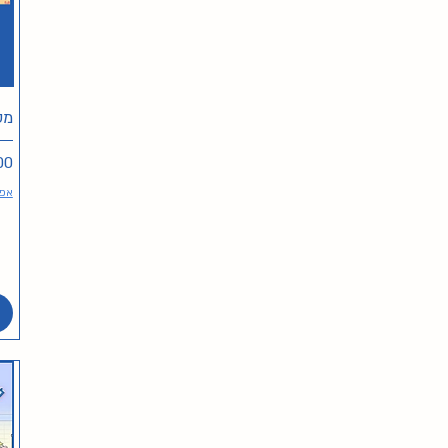
מס
מח
אפש