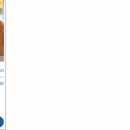
תר
מח