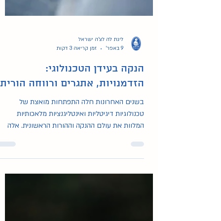
ליגת לה לצ'ה ישראל
9 באפר׳
זמן קריאה 3 דקות
הנקה בעידן הטכנולוגי: