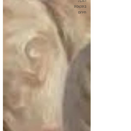
הנקה
בתקופת
חירום