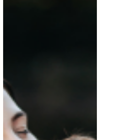
הזדמנויות, אתגרים ורווחה הורית
בשנים האחרונות חלה התפתחות מואצת של
טכנולוגיות דיגיטליות ואינטליגנציות מלאכותיות
המלוות את עולם ההנקה וההורות הראשונית. אלה
מבטיחים להעניק להורים ידע, שליטה וביטחון
בתקופה המאופיינת בחוסר ודאות, עייפות ועומס
רגשי. לצד ההזדמנויות הרבות, עולה הצורך לבחון
באופן ביקורתי את השפעת הטכנולוגיות הללו על
חוויית ההנקה, על הרווחה ההורית, ועל יחסי הגומלין
בין הורים לאנשי מקצוע.