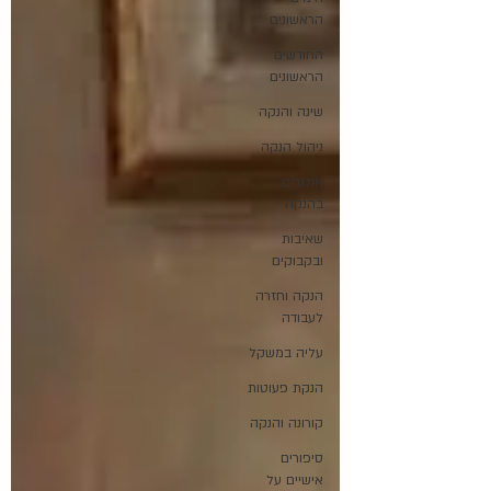
הראשונים
החודשים
הראשונים
שינה והנקה
ניהול הנקה
אתגרים
בהנקה
שאיבות
ובקבוקים
הנקה וחזרה
לעבודה
עליה במשקל
הנקת פעוטות
קורונה והנקה
סיפורים
אישיים על