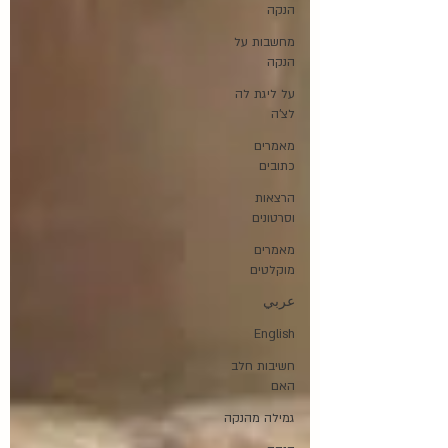
הנקה
מחשבות על
הנקה
על ליגת לה
לצ'ה
מאמרים
כתובים
הרצאות
וסרטונים
מאמרים
מוקלטים
عربي
English
חשיבות חלב
האם
גמילה מהנקה