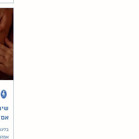
ועומס
עולה 
השפעת
ההנקה
הגומל
שימ
אם
בליגת
אמהו