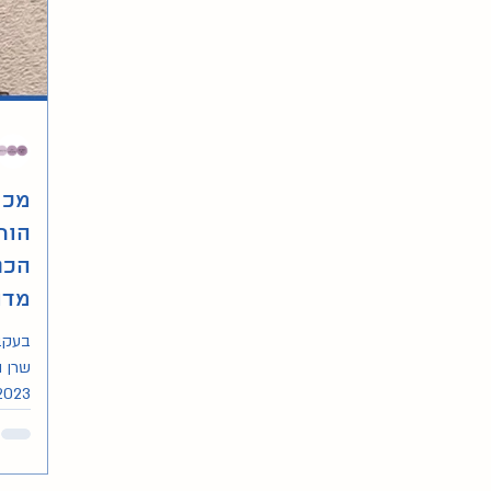
מכת
הור
הכנ
מדו
יוני 023
בעקב
שרן ה
בתחום
מכתב.