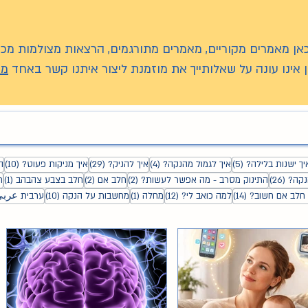
כאן מאמרים מקוריים, מאמרים מתורגמים, הרצאות מצולמות מכנ
 אינו עונה על שאלותייך את מוזמנת ליצור איתנו קשר באחד
מע
סטים
5 פוסטים
4 פוסטים
29 פוסטים
10 פוס
יך ישנות בלילה?
(5)
איך לגמול מהנקה?
(4)
איך להניק?
(29)
איך מניקות פעוט?
(10)
ה
26 פוסטים
2 פוסטים
2 פוסטים
פו
נקה?
(26)
התינוק מסרב - מה אפשר לעשות?
(2)
חלב אם
(2)
חלב בצבע צהבהב
(1)
ח
14 פוסטים
12 פוסטים
פוסט 1
10 פוסטים
חלב אם חשוב?
(14)
למה כואב לי?
(12)
מחלה
(1)
מחשבות על הנקה
(10)
ערבית عرب