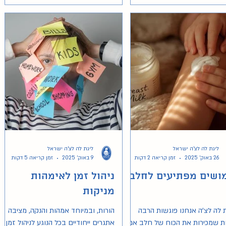
 רגשי. לצד ההזדמנויות הרבות,
הצורך לבחון באופן ביקורתי את
 הטכנולוגיות הללו על חוויית
, על הרווחה ההורית, ועל יחסי
ין בין הורים לאנשי מקצוע.
ליגת לה לצ'ה ישראל
ליגת לה לצ'ה ישראל
26 באוק׳ 2025
זמן קריאה 2 דקות
9 באוק׳ 2025
זמן קריאה 5 דקות
ושים מפתיעים לחלב
ניהול זמן לאימהות
מניקות
 לה לצ'ה אנחנו פוגשות הרבה
הורות, ובמיוחד אמהות והנקה, מציבה
ת שמכירות את הכוח של חלב אם
אתגרים ייחודיים בכל הנוגע לניהול זמן.