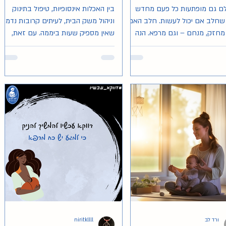
לם גם מופתעות כל פעם מחדש
בין האכלות אינסופיות, טיפול בתינוק
שחלב אם יכול לעשות. חלב האם
וניהול משק הבית, לעיתים קרובות נדמה
 מחזק, מנחם – וגם מרפא. הנה
שאין מספיק שעות ביממה. עם זאת,
למגוון שימושים מוכרים יותר
בעזרת תכנון נכון ושינוי תפיסתי, ניתן
 לחלב אם, כפי שהוצגו במחקר
למצוא דרכים יעילות ליצור איזון ולהרגיש
אה מקצועית, בליווי ממצאים
מסופקות. המאמר מבוסס על הרצאה
לם.
בנושא שניתנה בכנס לה לצ'ה ב-2012
על ידי אידי בוקסמן.
ורד לב
niritkllll