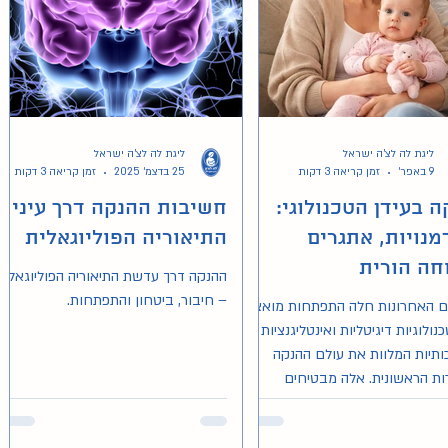
ליגת לה לצ'ה ישראל
ליגת לה לצ'ה ישראל
9 באפר׳
זמן קריאה 3 דקות
25 בדצמ׳ 2025
זמן קריאה 3 דקות
ה בעידן הטכנולוגי:
חשיבות ההנקה דרך עיני
מנויות, אתגרים
התיאוריה הפוליוגאלית
וחה הורית
ההנקה דרך עדשת התיאוריה הפוליוגאלית
– חיבור, ביטחון והתפתחות.
ם האחרונות חלה התפתחות מואצת
נולוגיות דיגיטליות ואינטליגנציות
תיות המלוות את עולם ההנקה
ות הראשונית. אלה מבטיחים
ק להורים ידע, שליטה וביטחון
ה המאופיינת בחוסר ודאות, עייפות