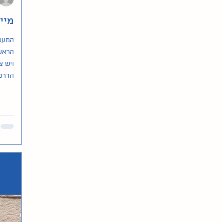
מיי
המעב
הראשו
ויש צ
הדרכי