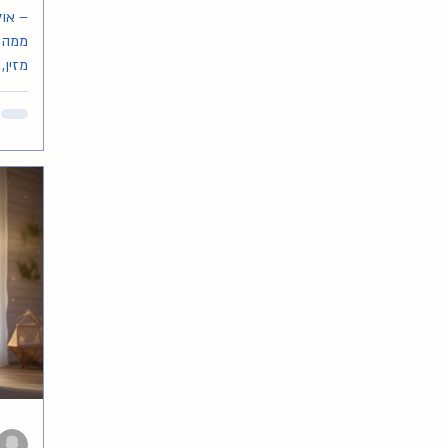
– או
ממה 
מזין,
הצצה 
ופחות
ובהרצ
מהעו