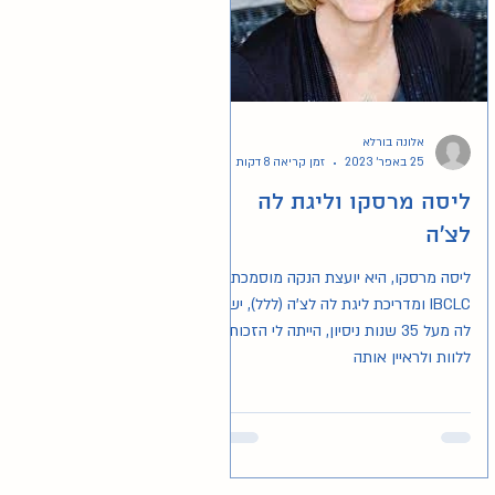
אלונה בורלא
25 באפר׳ 2023
זמן קריאה 8 דקות
ליסה מרסקו וליגת לה
לצ'ה
ליסה מרסקו, היא יועצת הנקה מוסמכת
IBCLC ומדריכת ליגת לה לצ'ה (ללל), יש
לה מעל 35 שנות ניסיון, הייתה לי הזכות
ללוות ולראיין אותה