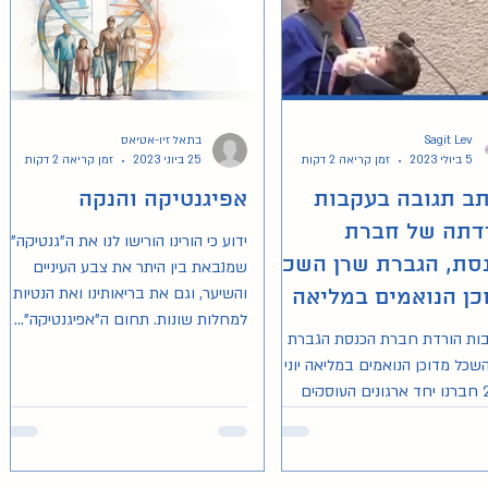
Sagit Lev
בתאל זיו-אטיאס
5 ביולי 2023
זמן קריאה 2 דקות
25 ביוני 2023
זמן קריאה 2 דקות
ב תגובה בעקבות
אפיגנטיקה והנקה
דתה של חברת
ידוע כי הורינו הורישו לנו את ה"גנטיקה"
סת, הגברת שרן השכל
שמנבאת בין היתר את צבע העיניים
והשיער, וגם את בריאותינו ואת הנטיות
כן הנואמים במליאה
למחלות שונות. תחום ה"אפיגנטיקה"...
2
ות הורדת חברת הכנסת הגברת
שכל מדוכן הנואמים במליאה יוני
2023 חברנו יחד ארגונים העוסקים
 ההריון-לידה-הנקה-הורות וכתבנו
..