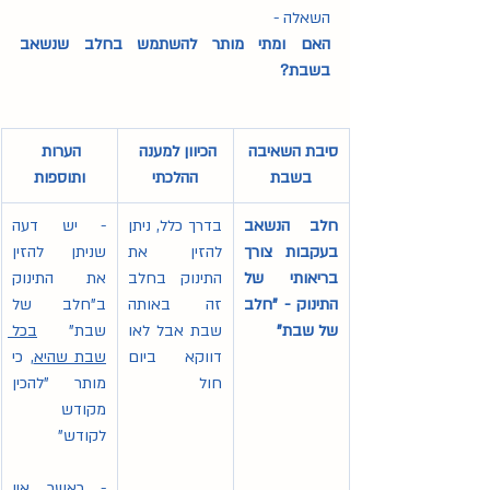
השאלה - 
האם ומתי מותר להשתמש בחלב שנשאב 
בשבת? 
סיבת השאיבה 
הכיוון למענה 
הערות 
בשבת
ההלכתי
ותוספות
חלב הנשאב 
בדרך כלל, ניתן 
- יש דעה 
בעקבות צורך 
להזין את 
שניתן להזין 
בריאותי של 
התינוק בחלב 
את התינוק 
התינוק - "חלב 
זה באותה 
ב"חלב של 
של שבת" 
שבת אבל לאו 
שבת" 
בכל 
דווקא ביום 
שבת שהיא
, כי 
חול
מותר "להכין 
מקודש 
לקודש"
- כאשר אין 