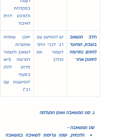
לעמוד 
במקלחת 
ולסחוט ידנית 
לאיבוד 
חלב הנשאב 
יש להתייעץ עם 
ייתכן שתהיה 
בשבת, המיועד 
רב לגבי היתר 
אפשרות 
להינתן כתרומה 
לשמור את 
לשאוב ולשמור 
לתינוק אחר
החלב
לתרומה (ראו 
פירוט להלן 
בסעיף 
'התייעצות עם 
רב')
ג. סוג המשאבה ואופן הפעלתה
סוג המשאבה - 
הלכתית, ישנה עדיפות לשאיבה במשאבה 