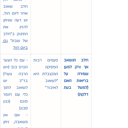
חלב שאוב 
אחר ליום חול, 
יש דעה שניתן 
להזין את 
התינוק ב"חלב 
של שבת" 
גם 
ביום חול
חלב הנשאב 
פעמים רבות 
- עם כל הצער 
אך ורק למען 
הפסיקה 
הכרוך בכך (ויש 
שמירה על 
המקובלת היא 
הרבה צער!) 
בריאות האם 
"לשאוב 
בד"כ יש 
(למשל בעת 
לאיבוד"
לשאוב לתוך 
דלקת)
כלי עם חומר 
פוגם (כגון 
סבון) 
- אם אין 
משאבה, ניתן 