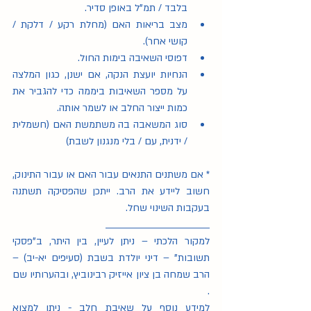
בלבד / תמ"ל באופן סדיר.
מצב בריאות האם (מחלת רקע / דלקת / 
קושי אחר).
דפוסי השאיבה בימות החול.
הנחיות יועצת הנקה, אם ישנן, כגון המלצה 
על מספר השאיבות ביממה כדי להגביר את 
כמות ייצור החלב או לשמר אותה.
סוג המשאבה בה משתמשת האם (חשמלית 
/ ידנית, עם / בלי מנגנון לשבת)
* אם משתנים התנאים עבור האם או עבור התינוק, 
חשוב ליידע את הרב. ייתכן שהפסיקה תשתנה 
בעקבות השינוי שחל.  
______________________________
למקור הלכתי – ניתן לעיין, בין היתר, ב"פסקי 
תשובות" – דיני יולדת בשבת (סעיפים יא-יב) – 
הרב שמחה בן ציון אייזיק רבינוביץ, ובהערותיו שם 
.
למידע נוסף על שאיבת חלב - ניתן למצוא 