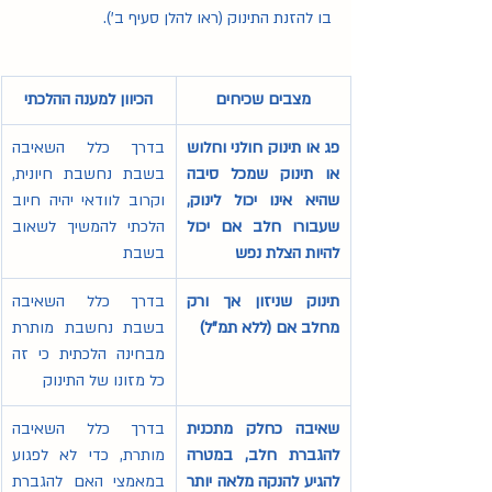
בו להזנת התינוק (ראו להלן סעיף ב').
מצבים שכיחים
הכיוון למענה ההלכתי
פג או תינוק חולני וחלוש 
בדרך כלל השאיבה 
או תינוק שמכל סיבה 
בשבת נחשבת חיונית, 
שהיא אינו יכול לינוק, 
וקרוב לוודאי יהיה חיוב 
שעבורו חלב אם יכול 
הלכתי להמשיך לשאוב 
להיות הצלת נפש
בשבת 
תינוק שניזון אך ורק 
בדרך כלל השאיבה 
מחלב אם (ללא תמ"ל) 
בשבת נחשבת מותרת 
מבחינה הלכתית כי זה 
כל מזונו של התינוק
שאיבה כחלק מתכנית 
בדרך כלל השאיבה 
להגברת חלב, במטרה 
מותרת, כדי לא לפגוע 
להגיע להנקה מלאה יותר 
במאמצי האם להגברת 