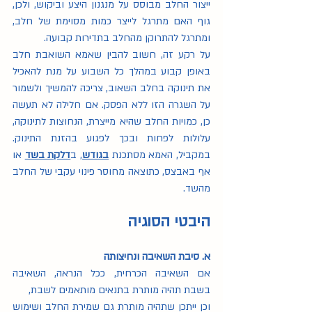
ייצור החלב מבוסס על מנגנון היצע וביקוש, ולכן, 
גוף האם מתרגל לייצר כמות מסוימת של חלב, 
ומתרגל להתרוקן מהחלב בתדירות קבועה. 
על רקע זה, חשוב להבין שאמא השואבת חלב 
באופן קבוע במהלך כל השבוע על מנת להאכיל 
את תינוקה בחלב השאוב, צריכה להמשיך ולשמור 
על השגרה הזו ללא הפסק. אם חלילה לא תעשה 
כן, כמויות החלב שהיא מייצרת, הנחוצות לתינוקה, 
עלולות לפחות ובכך לפגוע בהזנת התינוק. 
במקביל, האמא מסתכנת 
בגודש
, ב
דלקת בשד
 או 
אף באבצס, כתוצאה מחוסר פינוי עקבי של החלב 
מהשד. 
היבטי הסוגיה
א. סיבת השאיבה ונחיצותה 
אם השאיבה הכרחית, ככל הנראה, השאיבה 
בשבת תהיה מותרת בתנאים מותאמים לשבת, 
וכן ייתכן שתהיה מותרת גם שמירת החלב ושימוש 