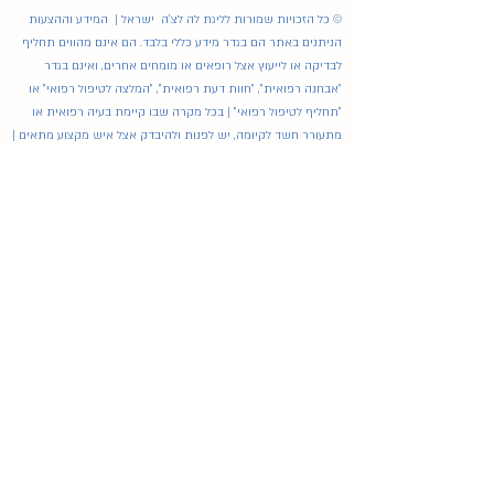
© כל הזכויות שמורות לליגת לה לצ'ה ישראל | המידע וההצעות
הניתנים באתר הם בגדר מידע כללי בלבד. הם אינם מהווים תחליף
לבדיקה או לייעוץ אצל רופאים או מומחים אחרים, ואינם בגדר
"אבחנה רפואית", "חוות דעת רפואית", "המלצה לטיפול רפואי" או
"תחליף לטיפול רפואי" | בכל מקרה שבו קיימת בעיה רפואית או
מתעורר חשד לקיומה, יש לפנות ולהיבדק אצל איש מקצוע מתאים |
בעצם השימוש באתר ובפורום המשתמשים מוותרים על כל תביעה,
דרישה או טענה מכל סוג שהוא כלפי ליגת לה לצ'ה ישראל ו/או צוות
הכותבים, העורכים והיועצים של האתר.