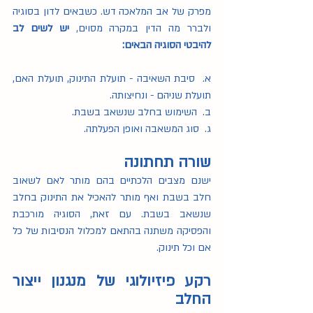
על ליגת לה לצ'ה
(9)
9 פוסטים
מפרק של אב המלאכה דש. כשבאים לדון בסוגיה 
מאמרים כתובים
(119)
119 פוסטים
ולברר מה הדין במקרה מסוים, 
יש לשים לב 
הרצאות וסרטונים
(13)
13 פוסטים
להיבטי הסוגיה הבאים:
מאמרים מוקלטים
(17)
17 פוסטים
عربي
(23)
23 פוסטים
א.  סיבת השאיבה - תועלת התינוק, תועלת האם, 
(1)
English
פוסט 1
חשיבות חלב האם
(19)
19 פוסטים
תועלת שניהם - ונחיצותה.
גמילה מהנקה
(6)
6 פוסטים
ב.  השימוש בחלב שנשאב בשבת.
הנקה בתקופת חירום
(6)
6 פוסטים
ג.  סוג המשאבה ואופן הפעלתה.
שורה תחתונה
ישנם מצבים הלכתיים בהם מותר לאם לשאוב 
חלב בשבת ואף מותר להאכיל את התינוק בחלב 
שנשאב בשבת. עם זאת, הסוגיה מורכבת 
והפסיקה משתנה בהתאם למכלול הנסיבות של כל 
אם וכל תינוק. 
רקע פיזיולוגי של מנגנון ייצור 
החלב