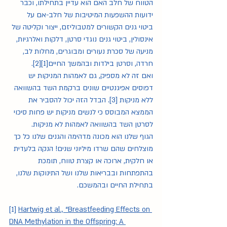
הטווח של חלב האם הוא עדיין בתחילתו, וכבר 
ידועות ההשפעות המיטיבות של חלב-אם על 
ביטוי גנים הקשורים למטבוליזם, ייצור וקליטה של 
אינסולין, ביטוי גנים נוגדי סרטן, דלקות ואלרגיות, 
מניעה של סכרת נעורים ומבוגרים, מחלות לב, 
חרדה, וסרטן בילדות ובהמשך החיים[1][2].
ואם זה לא מספיק, גם לאמהות המניקות יש 
דפוסים אפיגנטיים שונים ברקמת השד בהשוואה 
ללא מניקות [3]. הבדל הזה יכול להסביר את 
הממצא המבוסס כי לנשים מניקות יש פחות סיכוי 
לסרטן השד בהשוואה לאמהות לא מניקות.  
הגוף שלנו הוא מכונה מדהימה והגנים שלנו כל כך 
מוצלחים שהם שרדו מיליוני שנים! הנקה בלעדית 
או חלקית, ארוכה או קצרת טווח, תומכת 
בהתפתחות ובבריאות שלנו ושל התינוקות שלנו, 
בתחילת החיים ובהמשכם.
[1]
Hartwig et al., “Breastfeeding Effects on 
DNA Methylation in the Offspring: A 