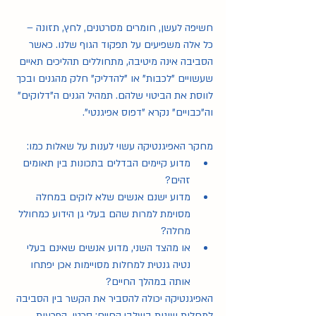
מחשבות על הנקה
(23)
23 פוסטים
על ליגת לה לצ'ה
(9)
9 פוסטים
חשיפה לעשן, חומרים מסרטנים, לחץ, תזונה – 
מאמרים כתובים
(119)
119 פוסטים
כל אלה משפיעים על תפקוד הגוף שלנו. כאשר 
הרצאות וסרטונים
(13)
13 פוסטים
הסביבה אינה מיטיבה, מתחוללים תהליכים תאיים 
מאמרים מוקלטים
(17)
17 פוסטים
שעשויים "לכבות" או "להדליק" חלק מהגנים ובכך 
عربي
(23)
23 פוסטים
לווסת את הביטוי שלהם. תמהיל הגנים ה"דלוקים" 
(1)
English
פוסט 1
וה"כבויים" נקרא "דפוס אפיגנטי".
חשיבות חלב האם
(19)
19 פוסטים
גמילה מהנקה
(6)
6 פוסטים
הנקה בתקופת חירום
(6)
6 פוסטים
מחקר האפיגנטיקה עשוי לענות על שאלות כמו: 
מדוע קיימים הבדלים בתכונות בין תאומים 
זהים? 
מדוע ישנם אנשים שלא לוקים במחלה 
מסוימת למרות שהם בעלי גן הידוע כמחולל 
מחלה?
או מהצד השני, מדוע אנשים שאינם בעלי 
נטיה גנטית למחלות מסויימות אכן יפתחו 
אותה במהלך החיים? 
האפיגנטיקה יכולה להסביר את הקשר בין הסביבה 
למחלות שונות בשלבי החיים: סרטן, הפרעות 