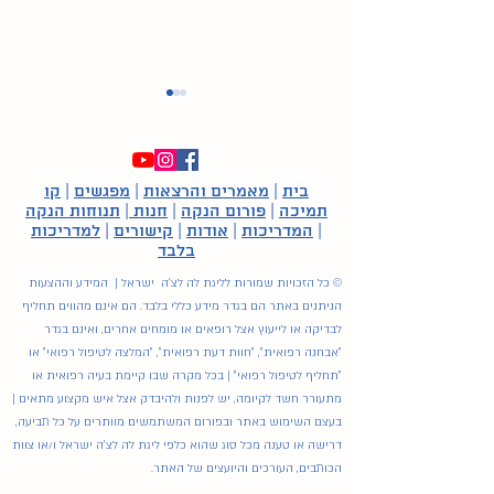
בית
|
מאמרים והרצאות
|
מפגשים
|
קו
תמיכה
|
פורום הנקה
|
חנות
|
תנוחות הנקה
|
המדריכות
|
אודות
|
קישורים
|
למדריכות
בלבד
השפעת לידות והנקה על
© כל הזכויות שמורות לליגת לה לצ'ה ישראל | המידע וההצעות
מערכת החיסון והגנה מפני
הניתנים באתר הם בגדר מידע כללי בלבד. הם אינם מהווים תחליף
סרטן השד
לבדיקה או לייעוץ אצל רופאים או מומחים אחרים, ואינם בגדר
"אבחנה רפואית", "חוות דעת רפואית", "המלצה לטיפול רפואי" או
"תחליף לטיפול רפואי" | בכל מקרה שבו קיימת בעיה רפואית או
מתעורר חשד לקיומה, יש לפנות ולהיבדק אצל איש מקצוע מתאים |
בעצם השימוש באתר ובפורום המשתמשים מוותרים על כל תביעה,
דרישה או טענה מכל סוג שהוא כלפי ליגת לה לצ'ה ישראל ו/או צוות
הכותבים, העורכים והיועצים של האתר.