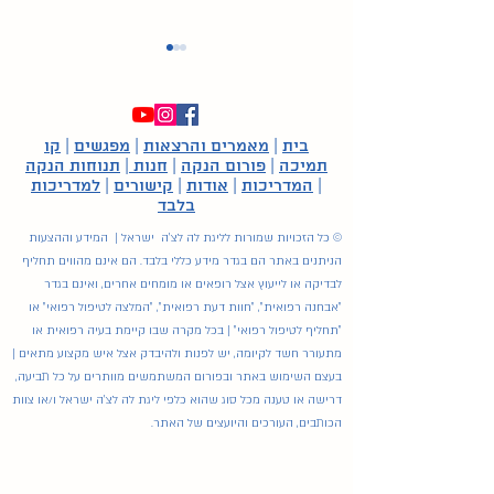
בית
|
מאמרים והרצאות
|
מפגשים
|
קו
תמיכה
|
פורום הנקה
|
חנות
|
תנוחות הנקה
|
המדריכות
|
אודות
|
קישורים
|
למדריכות
טיפים לשאיבת חלב אם
בלבד
© כל הזכויות שמורות לליגת לה לצ'ה ישראל | המידע וההצעות
הניתנים באתר הם בגדר מידע כללי בלבד. הם אינם מהווים תחליף
לבדיקה או לייעוץ אצל רופאים או מומחים אחרים, ואינם בגדר
"אבחנה רפואית", "חוות דעת רפואית", "המלצה לטיפול רפואי" או
"תחליף לטיפול רפואי" | בכל מקרה שבו קיימת בעיה רפואית או
מתעורר חשד לקיומה, יש לפנות ולהיבדק אצל איש מקצוע מתאים |
בעצם השימוש באתר ובפורום המשתמשים מוותרים על כל תביעה,
דרישה או טענה מכל סוג שהוא כלפי ליגת לה לצ'ה ישראל ו/או צוות
הכותבים, העורכים והיועצים של האתר.