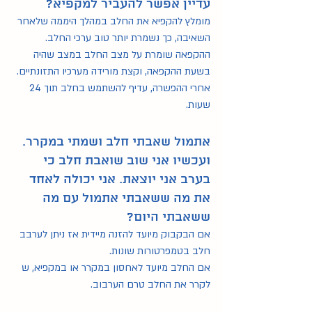
עדיין אפשר להעביר למקפיא?
מחשבות על הנקה
(23)
23 פוסטים
מומלץ להקפיא את החלב במהלך היממה שלאחר 
על ליגת לה לצ'ה
(9)
9 פוסטים
מאמרים כתובים
(119)
119 פוסטים
השאיבה, כך נשמרת יותר טוב ערכי החלב. 
הרצאות וסרטונים
(13)
13 פוסטים
ההקפאה שומרת על מצב החלב במצב שהיה 
מאמרים מוקלטים
(17)
17 פוסטים
בשעת ההקפאה, וקצת מורידה מערכיו התזונתיים. 
عربي
(23)
23 פוסטים
אחרי ההפשרה, עדיף להשתמש בחלב תוך 24 
(1)
English
פוסט 1
שעות. 
חשיבות חלב האם
(19)
19 פוסטים
גמילה מהנקה
(6)
6 פוסטים
אתמול שאבתי חלב ושמתי במקרר. 
הנקה בתקופת חירום
(6)
6 פוסטים
ועכשיו אני שוב שואבת חלב כי 
בערב אני יוצאת. אני יכולה לאחד 
את מה ששאבתי אתמול עם מה 
ששאבתי היום?
אם הבקבוק מיועד להזנה מיידית אז ניתן לערבב 
חלב בטמפרטורות שונות. 
אם החלב מיועד לאחסון במקרר או במקפיא, ש 
לקרר את החלב טרם הערבוב.