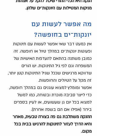
הנקה היא הכלי ההורי שיכול להקל על אמהות 
מניקות המטיילות עם היונקות־ים שלהן. 
מה אפשר לעשות עם 
יונקות־ים בחופשה?
אין כמעט דבר שאי אפשר לעשות עם תינוקות 
ופעוטות יונקות־ים במהלך טיול או חופשה. זה 
כמובן משתנה בהתאם להעדפות האישיות של 
המשפחה וגם לפי גיל התינוקות. יש הורים 
שדווקא מרגישים שככל שגיל התינוקות קטן יותר, 
זה מקל על הטיולים והחופשות. 
אפשר ומומלץ למצוא עוגנים גם במהלך חופשה, 
כדי לייצר סביבה מוכרת ובטוחה, כמו למשל 
למצוא בכל יום גן שעשועים, או לעיין בספרים 
ביחד (אפילו אם הם בשפה אחרת). 
ההנקה משתלבת גם פה בצורה טבעית, מאחר 
והיא הדרך לעזור לתינוקות להרגיש בבית בכל 
מקום. 