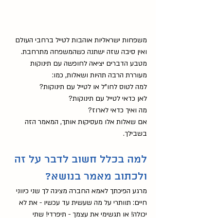
מחשבות על הנקה
(23)
23 פוסטים
על ליגת לה לצ'ה
(9)
9 פוסטים
מאמרים כתובים
(119)
119 פוסטים
הרצאות וסרטונים
(13)
13 פוסטים
משפחות ישראליות אוהבות לטייל ברחבי העולם 
מאמרים מוקלטים
(17)
17 פוסטים
ואין סיבה שזה ישתנה כשהמשפחה מתרחבת. 
عربي
(23)
23 פוסטים
מטבע הדברים יציאה לחופשה עם תינוקות 
(1)
English
פוסט 1
מעוררת הרבה תהיות ושאלות, כמו: 
חשיבות חלב האם
(19)
19 פוסטים
למה לטוס לחו"ל או לטייל עם תינוקות? 
גמילה מהנקה
(6)
6 פוסטים
לאן כדאי לטייל עם תינוקות? 
הנקה בתקופת חירום
(6)
6 פוסטים
מה ואיך כדאי לארוז?
אם שאלות אלו מעסיקות אותך, המאמר הזה 
בשבילך.
למה בכלל חשוב לדבר על זה 
ולכתוב מאמר בנושא?
מרגע הפיכתך לאמא החברה מציגה לך שני כיווני 
חיים: תוותרי על מה שעשית עד עכשיו - את לא 
יכולה! או תגשימי את עצמך - תיפרדי! שתי 