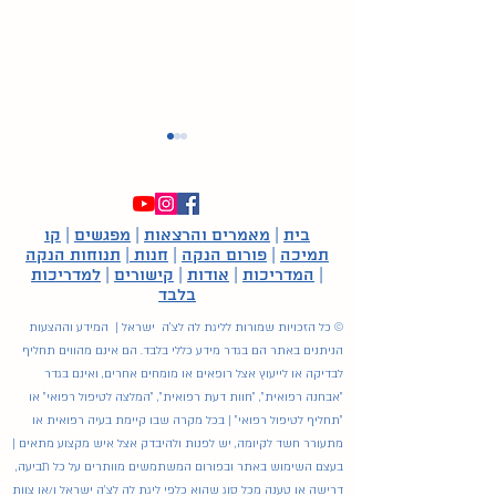
בית
|
מאמרים והרצאות
|
מפגשים
|
קו
תמיכה
|
פורום הנקה
|
חנות
|
תנוחות הנקה
הנקה בזמני חירום
|
המדריכות
|
אודות
|
קישורים
|
למדריכות
בלבד
© כל הזכויות שמורות לליגת לה לצ'ה ישראל | המידע וההצעות
הניתנים באתר הם בגדר מידע כללי בלבד. הם אינם מהווים תחליף
לבדיקה או לייעוץ אצל רופאים או מומחים אחרים, ואינם בגדר
"אבחנה רפואית", "חוות דעת רפואית", "המלצה לטיפול רפואי" או
"תחליף לטיפול רפואי" | בכל מקרה שבו קיימת בעיה רפואית או
מתעורר חשד לקיומה, יש לפנות ולהיבדק אצל איש מקצוע מתאים |
בעצם השימוש באתר ובפורום המשתמשים מוותרים על כל תביעה,
דרישה או טענה מכל סוג שהוא כלפי ליגת לה לצ'ה ישראל ו/או צוות