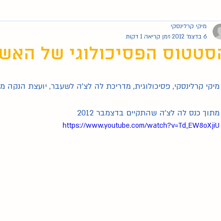
מיקי קרלינסקי
6 בדצמ׳ 2012
זמן קריאה 1 דקות
סטטוס הפסיכולוגי של האשה
מיקי קרלינסקי, פסיכולוגית, מדריכת לה לצ'ה לשעבר, יועצת הנקה מוסמכ
מתוך כנס לה לצ'ה שהתקיים בדצמבר 2012
https://www.youtube.com/watch?v=Td_EW8oXjiU