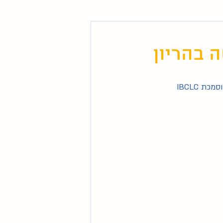
 בהריון
ת IBCLC