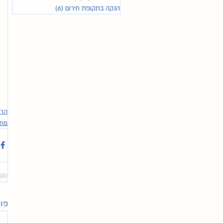
הנקה בתקופת חירום
(6)
6 פוסטים
הרצ
מחש
פוס