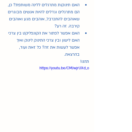
מחשבות על הנקה
(23)
23 פוסטים
האם תינוקות מתרגלים ללינה משותפת? כן, 
על ליגת לה לצ'ה
(9)
9 פוסטים
הם מתרגלים וגדלים להיות אנשים מבוגרים 
מאמרים כתובים
(119)
119 פוסטים
שאוהבים להתכרבל, אוהבים מגע ואוהבים 
הרצאות וסרטונים
(13)
13 פוסטים
קירבה. זה רע?
מאמרים מוקלטים
(17)
17 פוסטים
האם אפשר לפתור את הקונפליקט בין צרכי 
عربي
(23)
23 פוסטים
האם לישון ובין צרכי התינוק לינוק ואיך 
(1)
English
פוסט 1
אפשר לעשות את זה? כל זאת ועוד, 
חשיבות חלב האם
(19)
19 פוסטים
בהרצאה.  
גמילה מהנקה
(6)
6 פוסטים
הנקה בתקופת חירום
(6)
6 פוסטים
תהנו!
https://youtu.be/CMJwjrUXd_o