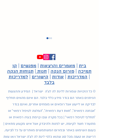
בית
|
מאמרים והרצאות
|
מפגשים
|
קו
תמיכה
|
פורום הנקה
|
חנות
|
תנוחות הנקה
|
המדריכות
|
אודות
|
קישורים
|
למדריכות
בלבד
יל ארבעה חודשים
שינה והנקה - תשובות
© כל הזכויות שמורות לליגת לה לצ'ה ישראל | המידע וההצעות
קצרות לשאלות נפוצות
הניתנים באתר הם בגדר מידע כללי בלבד. הם אינם מהווים תחליף
לבדיקה או לייעוץ אצל רופאים או מומחים אחרים, ואינם בגדר
"אבחנה רפואית", "חוות דעת רפואית", "המלצה לטיפול רפואי" או
"תחליף לטיפול רפואי" | בכל מקרה שבו קיימת בעיה רפואית או
מתעורר חשד לקיומה, יש לפנות ולהיבדק אצל איש מקצוע מתאים |
בעצם השימוש באתר ובפורום המשתמשים מוותרים על כל תביעה,
דרישה או טענה מכל סוג שהוא כלפי ליגת לה לצ'ה ישראל ו/או צוות