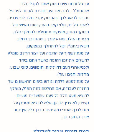
עד גיל 6 חודשים תינוק אמור לקבל חלב 
אם/תמ"ל בלבד. אם הינך חוזרת לעבוד לפני גיל 
זה, יש לדאוג לכך שהתינוק יקבל חלב לפי צרכיו. 
לאחר גיל זה, תלוי קצב ההתקדמות האישי של 
תינוקך כמובן, מוצקים מתחילים להחליף חלק 
מכמות החלב שהוא צורך ביממה וכך החלב 
השאוב/תמ"ל יכול להתחלף במוצקים. 
על מנת לשמור על ההנקה ועל ייצור החלב מומלץ 
להשלים את זמן ההנקה כאשר אתם ביחד 
(לפני/אחרי העבודה, לילות, חופשים, סופי שבוע, 
מחלות, חגים ועוד). 
על מנת למנוע דלקת וגודש בימים הראשונים של 
החזרה לעבודה, אם החלטת לתת תמ"ל, מומלץ 
להוציא מעט חלב כל פעם שהשדיים נעשים 
קשים, לא צריך לרוקן, אלא להוציא מספיק על 
מנת לרכך. אחרי כמה ימים בדרך כלל אין יותר 
צורך קבוע בכך.
כמה תינוק צריך לאכול?