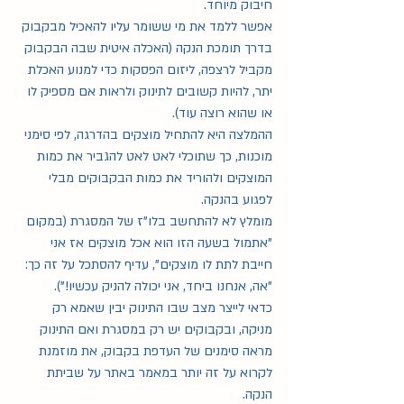
חיבוק מיוחד.
מחשבות על הנקה
(23)
23 פוסטים
אפשר ללמד את מי ששומר עליו להאכיל מבקבוק 
על ליגת לה לצ'ה
(9)
9 פוסטים
מאמרים כתובים
(119)
119 פוסטים
בדרך תומכת הנקה (האכלה איטית שבה הבקבוק 
הרצאות וסרטונים
(13)
13 פוסטים
מקביל לרצפה, ליזום הפסקות כדי למנוע האכלת 
מאמרים מוקלטים
(17)
17 פוסטים
יתר, להיות קשובים לתינוק ולראות אם מספיק לו 
عربي
(23)
23 פוסטים
או שהוא רוצה עוד).
(1)
English
פוסט 1
ההמלצה היא להתחיל מוצקים בהדרגה, לפי סימני 
חשיבות חלב האם
(19)
19 פוסטים
מוכנות, כך שתוכלי לאט לאט להגביר את כמות 
גמילה מהנקה
(6)
6 פוסטים
המוצקים ולהוריד את כמות הבקבוקים מבלי 
הנקה בתקופת חירום
(6)
6 פוסטים
לפגוע בהנקה. 
מומלץ לא להתחשב בלו"ז של המסגרת (במקום 
"אתמול בשעה הזו הוא אכל מוצקים אז אני 
חייבת לתת לו מוצקים", עדיף להסתכל על זה כך: 
"אה, אנחנו ביחד, אני יכולה להניק עכשיו!").
כדאי לייצר מצב שבו התינוק יבין שאמא רק 
מניקה, ובקבוקים יש רק במסגרת ואם התינוק 
מראה סימנים של העדפת בקבוק, את מוזמנת 
לקרוא על זה יותר במאמר באתר על שביתת 
הנקה.