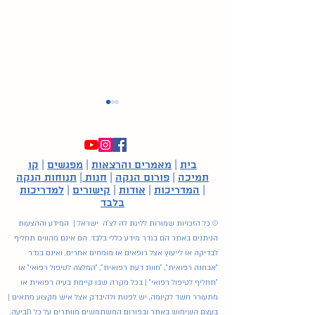
בית
|
מאמרים והרצאות
|
מפגשים
|
קו
תמיכה
|
פורום הנקה
|
חנות
|
תנוחות הנקה
|
המדריכות
|
אודות
|
קישורים
|
למדריכות
למטפלת בתינוק היונק
בלבד
© כל הזכויות שמורות לליגת לה לצ'ה ישראל | המידע וההצעות
הניתנים באתר הם בגדר מידע כללי בלבד. הם אינם מהווים תחליף
לבדיקה או לייעוץ אצל רופאים או מומחים אחרים, ואינם בגדר
"אבחנה רפואית", "חוות דעת רפואית", "המלצה לטיפול רפואי" או
"תחליף לטיפול רפואי" | בכל מקרה שבו קיימת בעיה רפואית או
מתעורר חשד לקיומה, יש לפנות ולהיבדק אצל איש מקצוע מתאים |
בעצם השימוש באתר ובפורום המשתמשים מוותרים על כל תביעה,