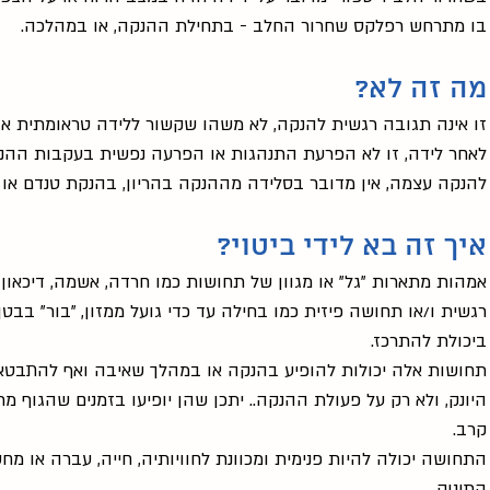
בו מתרחש רפלקס שחרור החלב - בתחילת ההנקה, או במהלכה.
מה זה לא?
זו אינה תגובה רגשית להנקה, לא משהו שקשור ללידה טראומתית או לפ
לאחר לידה, זו לא הפרעת התנהגות או הפרעה נפשית בעקבות ההנקה
להנקה עצמה, אין מדובר בסלידה מההנקה בהריון, בהנקת טנדם או 
איך זה בא לידי ביטוי?
אמהות מתארות "גל" או מגוון של תחושות כמו חרדה, אשמה, דיכאון,
רגשית ו/או תחושה פיזית כמו בחילה עד כדי גועל ממזון, "בור" בבט
ביכולת להתרכז. 
תחושות אלה יכולות להופיע בהנקה או במהלך שאיבה ואף להתבטא 
היונק, ולא רק על פעולת ההנקה.. יתכן שהן יופיעו בזמנים שהגוף מ
קרב.
התחושה יכולה להיות פנימית ומכוונת לחוויותיה, חייה, עברה או מח
התינוק.