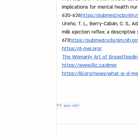
implications for mental health nur
620-626
https://
pubmed.ncbi.nlm.n
Ureño, T. L., Berry-Cabán, C. S., A
milk ejection reflex: a descriptive 
673
https://
pubmed.ncbi.nlm.nih.g
https://d-mer.org/
The Womanly Art of Breastfeedi
https://www.lllc.ca/dmer
https://llli.org/news/what-is-d-me
למה כואב לי?