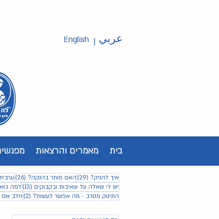
عربي
English
|
בית
מאמרים והרצאות
מפגשים
29 פוסטים
26 פוסטים
איך להניק?
(29)
האם מותר בהנקה?
(26)
ערבית
13 פוסטים
יש לי שאלה על שאיבות ובקבוקים
(13)
למה כואב
2 פוסטים
התינוק מסרב - מה אפשר לעשות?
(2)
חלב אם