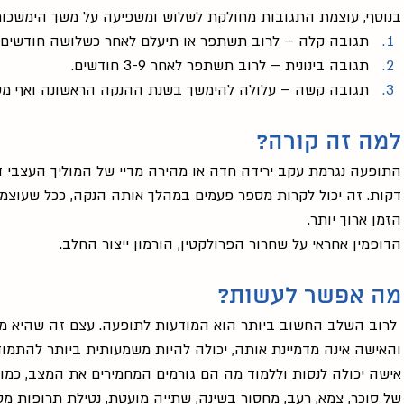
בנוסף, עוצמת התגובות מחולקת לשלוש ומשפיעה על משך הימשכות
תגובה קלה – לרוב תשתפר או תיעלם לאחר כשלושה חודשים.
תגובה בינונית – לרוב תשתפר לאחר 3-9 חודשים.
תגובה קשה – עלולה להימשך בשנת ההנקה הראשונה ואף מע
למה זה קורה?
התופעה נגרמת עקב ירידה חדה או מהירה מדיי של המוליך העצבי ד
דקות. זה יכול לקרות מספר פעמים במהלך אותה הנקה, ככל שעוצמ
הזמן ארוך יותר.
הדופמין אחראי על שחרור הפרולקטין, הורמון ייצור החלב.
מה אפשר לעשות?
 לרוב השלב החשוב ביותר הוא המודעות לתופעה. עצם זה שהיא מ
והאישה אינה מדמיינת אותה, יכולה להיות משמעותית ביותר להתמוד
אישה יכולה לנסות וללמוד מה הם גורמים המחמירים את המצב, כמו: 
של סוכר, צמא, רעב, מחסור בשינה, שתייה מועטת, נטילת תרופות מסו