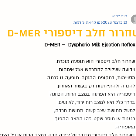
רוית לביא
13 בדצמ׳ 2023
זמן קריאה 3 דקות
רור חלב דיספורי D-MER
D-MER –  Dysphoric Milk Ejection Reflex
שחרור חלב דיספורי הוא תופעה מוכרת 
וידועה שעלולה להתרחש אצל אימהות 
מסויימות, בתקופת ההנקה. תופעה זו זכתה 
להכרה ולהתייחסות רק בעשור האחרון. 
דיספוריה היא הפרעה במצב הרוח. הכוונה 
בדרך כלל היא למצב רוח ירוד, לא נעים. 
למשל תחושת עצב קשה, תחושת חרדה, 
רגזנות או חוסר שקט. זהו המצב ההפוך 
מאופוריה.
בשחרור חלב דיספורי מדובר על ירידה חדה במצב הרוח או על הצפה