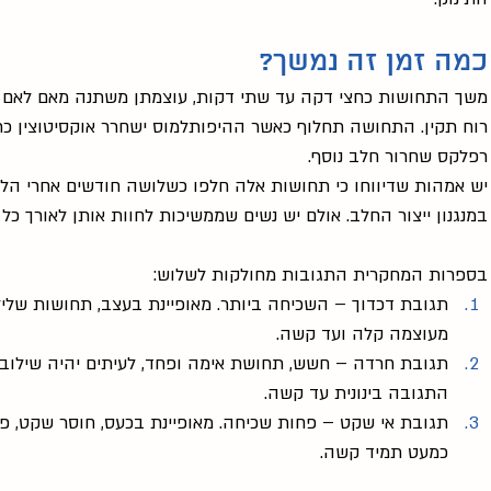
כמה זמן זה נמשך?
משך התחושות כחצי דקה עד שתי דקות, עוצמתן משתנה מאם לאם 
רוח תקין. התחושה תחלוף כאשר ההיפותלמוס ישחרר אוקסיטוצין כת
רפלקס שחרור חלב נוסף. 
יש אמהות שדיווחו כי תחושות אלה חלפו כשלושה חודשים אחרי הליד
במנגנון ייצור החלב. אולם יש נשים שממשיכות לחוות אותן לאורך כ
בספרות המחקרית התגובות מחולקות לשלוש:
תגובת דכדוך – השכיחה ביותר. מאופיינת בעצב, תחושות שלילי
מעוצמה קלה ועד קשה.
תגובת חרדה – חשש, תחושת אימה ופחד, לעיתים יהיה שילוב ש
התגובה בינונית עד קשה.
תגובת אי שקט – פחות שכיחה. מאופיינת בכעס, חוסר שקט, פר
כמעט תמיד קשה.