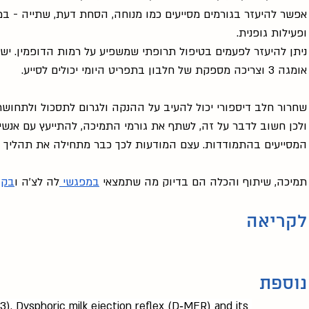
אפשר להיעזר בגורמים מסייעים כמו מנוחה, הסחת דעת, שתייה - במי
ופעילות גופנית. 
ניתן להיעזר לפעמים בטיפול תרופתי שמשפיע על רמות הדופמין. ישנ
אומגה 3 וצריכה מספקת של חלבון בתפריט היומי יכולים לסייע.
שחרור חלב דיספורי יכול להעיב על ההנקה ולגרום לתסכול ולתחושת
ולכן חשוב לדבר על זה, לשתף את גורמי התמיכה, להתייעץ עם אנשי
המסייעים בהתמודדות. עצם המודעות לכך כבר מתחילה את תהליך הר
תמיכה, שיתוף והכלה הם בדיוק מה שתמצאי 
במפגשי 
לה לצ'ה ו
בקב
לקריאה 
נוספת
3). Dysphoric milk ejection reflex (D‐MER) and its 