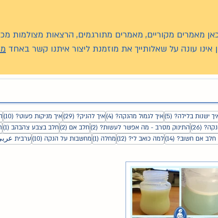
כאן מאמרים מקוריים, מאמרים מתורגמים, הרצאות מצולמות מכנ
 אינו עונה על שאלותייך את מוזמנת ליצור איתנו קשר באחד
מע
סטים
5 פוסטים
4 פוסטים
29 פוסטים
10 פוס
יך ישנות בלילה?
(5)
איך לגמול מהנקה?
(4)
איך להניק?
(29)
איך מניקות פעוט?
(10)
ה
26 פוסטים
2 פוסטים
2 פוסטים
פו
נקה?
(26)
התינוק מסרב - מה אפשר לעשות?
(2)
חלב אם
(2)
חלב בצבע צהבהב
(1)
ח
14 פוסטים
12 פוסטים
פוסט 1
10 פוסטים
חלב אם חשוב?
(14)
למה כואב לי?
(12)
מחלה
(1)
מחשבות על הנקה
(10)
ערבית عرب