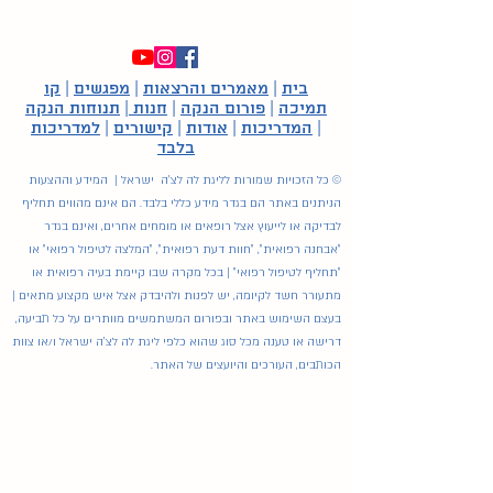
בית
|
מאמרים והרצאות
|
מפגשים
|
קו
תמיכה
|
פורום הנקה
|
חנות
|
תנוחות הנקה
|
המדריכות
|
אודות
|
קישורים
|
למדריכות
בלבד
© כל הזכויות שמורות לליגת לה לצ'ה ישראל | המידע וההצעות
הניתנים באתר הם בגדר מידע כללי בלבד. הם אינם מהווים תחליף
פרסומת לליגת לה לצ'ה ישראל
לבדיקה או לייעוץ אצל רופאים או מומחים אחרים, ואינם בגדר
"אבחנה רפואית", "חוות דעת רפואית", "המלצה לטיפול רפואי" או
"תחליף לטיפול רפואי" | בכל מקרה שבו קיימת בעיה רפואית או
מתעורר חשד לקיומה, יש לפנות ולהיבדק אצל איש מקצוע מתאים |
בעצם השימוש באתר ובפורום המשתמשים מוותרים על כל תביעה,
דרישה או טענה מכל סוג שהוא כלפי ליגת לה לצ'ה ישראל ו/או צוות
הכותבים, העורכים והיועצים של האתר.