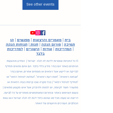
See other events
בית
|
מאמרים והרצאות
|
מפגשים
|
קו
תמיכה
|
פורום הנקה
|
חנות
|
תנוחות הנקה
|
המדריכות
|
אודות
|
קישורים
|
למדריכות
בלבד
© כל הזכויות שמורות לליגת לה לצ'ה ישראל | המידע וההצעות
הניתנים באתר הם בגדר מידע כללי בלבד. הם אינם מהווים תחליף
לבדיקה או לייעוץ אצל רופאים או מומחים אחרים, ואינם בגדר
"אבחנה רפואית", "חוות דעת רפואית", "המלצה לטיפול רפואי" או
"תחליף לטיפול רפואי" | בכל מקרה שבו קיימת בעיה רפואית או
מתעורר חשד לקיומה, יש לפנות ולהיבדק אצל איש מקצוע מתאים |
בעצם השימוש באתר ובפורום המשתמשים מוותרים על כל תביעה,
דרישה או טענה מכל סוג שהוא כלפי ליגת לה לצ'ה ישראל ו/או צוות
הכותבים, העורכים והיועצים של האתר.