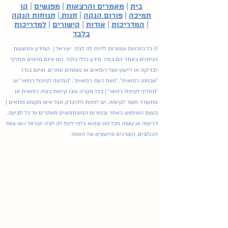
בית
|
מאמרים והרצאות
|
מפגשים
|
קו
תמיכה
|
פורום הנקה
|
חנות
|
תנוחות הנקה
|
המדריכות
|
אודות
|
קישורים
|
למדריכות
בלבד
© כל הזכויות שמורות לליגת לה לצ'ה ישראל | המידע וההצעות
הניתנים באתר הם בגדר מידע כללי בלבד. הם אינם מהווים תחליף
לבדיקה או לייעוץ אצל רופאים או מומחים אחרים, ואינם בגדר
"אבחנה רפואית", "חוות דעת רפואית", "המלצה לטיפול רפואי" או
"תחליף לטיפול רפואי" | בכל מקרה שבו קיימת בעיה רפואית או
מתעורר חשד לקיומה, יש לפנות ולהיבדק אצל איש מקצוע מתאים |
בעצם השימוש באתר ובפורום המשתמשים מוותרים על כל תביעה,
דרישה או טענה מכל סוג שהוא כלפי ליגת לה לצ'ה ישראל ו/או צוות
הכותבים, העורכים והיועצים של האתר.