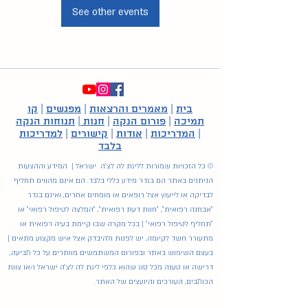
See other events
בית
|
מאמרים והרצאות
|
מפגשים
|
קו
תמיכה
|
פורום הנקה
|
חנות
|
תנוחות הנקה
|
המדריכות
|
אודות
|
קישורים
|
למדריכות
בלבד
© כל הזכויות שמורות לליגת לה לצ'ה ישראל | המידע וההצעות
הניתנים באתר הם בגדר מידע כללי בלבד. הם אינם מהווים תחליף
לבדיקה או לייעוץ אצל רופאים או מומחים אחרים, ואינם בגדר
"אבחנה רפואית", "חוות דעת רפואית", "המלצה לטיפול רפואי" או
"תחליף לטיפול רפואי" | בכל מקרה שבו קיימת בעיה רפואית או
מתעורר חשד לקיומה, יש לפנות ולהיבדק אצל איש מקצוע מתאים |
בעצם השימוש באתר ובפורום המשתמשים מוותרים על כל תביעה,
דרישה או טענה מכל סוג שהוא כלפי ליגת לה לצ'ה ישראל ו/או צוות
הכותבים, העורכים והיועצים של האתר.