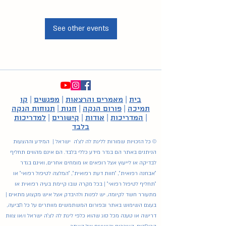
See other events
בית
|
מאמרים והרצאות
|
מפגשים
|
קו
תמיכה
|
פורום הנקה
|
חנות
|
תנוחות הנקה
|
המדריכות
|
אודות
|
קישורים
|
למדריכות
בלבד
© כל הזכויות שמורות לליגת לה לצ'ה ישראל | המידע וההצעות
הניתנים באתר הם בגדר מידע כללי בלבד. הם אינם מהווים תחליף
לבדיקה או לייעוץ אצל רופאים או מומחים אחרים, ואינם בגדר
"אבחנה רפואית", "חוות דעת רפואית", "המלצה לטיפול רפואי" או
"תחליף לטיפול רפואי" | בכל מקרה שבו קיימת בעיה רפואית או
מתעורר חשד לקיומה, יש לפנות ולהיבדק אצל איש מקצוע מתאים |
בעצם השימוש באתר ובפורום המשתמשים מוותרים על כל תביעה,
דרישה או טענה מכל סוג שהוא כלפי ליגת לה לצ'ה ישראל ו/או צוות