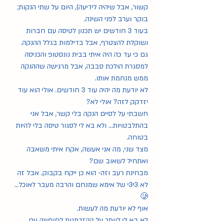
קשור, אבל שיהיה לידיעה), היום על שתי הנקות; 
בוקר וערב לפני השינה.
בעוד 3 חודשים יש תכנון לטיסה עם חברות 
ושוקלת להצטרף, אבל בדילמות בגלל ההנקה.
גם כי עד כה היה איתי בבית נונסטופ והכניסה 
למסגרת הולכת סבבה, אבל מרגישה שההנקה 
ממש מנחמת אותו.
לא יודעת מה יהיה עוד 3 חודשים. אולי הוא עוד 
יזדקק לזה? אולי לא?
חשבתי על לסיים הנקה בלי קשר, אבל אני 
בהתלבטויות... ולא בא לי לסגור טיסה בלי להיות 
בטוחה.
מצד שני, מה אני אעשה, אקח איתי משאבה 
ואתחיל לשאוב שם?
מבחינת רעב וזה- הוא כן ייקח בקבוק. אבל זה 
לא 3י3י של אימא שמנחם והרבה מעבר לאוכל...
🥲 
אוף לא יודעת מה לעשות.
לא בא לי לוותר על ההזדמנות לחופשה עם 