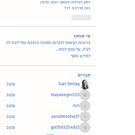
המון הצלחה והמשך הנקה מהנה,
גינת מדריכת ללל
Like
מי אנחנו
ברוכות הבאות לפורום תמיכה בהנקה של ליגת לה
לצ'ה. על מנת לכתו
...
למידע נוסף
חברים
Sari Sintag
עקוב
mayasegev123
עקוב
mayasegev123
חנה
עקוב
חנה
yonatmoshe27
עקוב
yonatmoshe27
gs0583254812
עקוב
gs0583254812