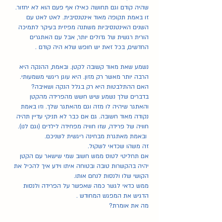
שהיה קודם וגם תחושה כאילו אף פעם הוא לא יחזור. 
זו באמת תקופה מאוד אינטנסיבית. לאט לאט עם 
השנים האינטנסיביות משתנה מפיזית בעיקר לתמיכה 
הורית רגשית של גדולים יותר, אבל עם האתגרים 
החדשים, בכל זאת יש חופש שלא היה קודם . 
נשמע שאת מאוד קשובה לקטן. ובאמת, ההנקה היא 
הרבה יותר מאשר רק מזון. היא עוגן ריגשי משמעותי.
האם ההתלבטות היא רק בגלל הנקה ושאיבה?
בדברים שלך נשמע שיש חשש מהפרידה מהקטן 
והאתגר שיהיה לו מזה וגם מהאתגר שלך. וזו באמת 
נקודה מאוד חשובה. גם אם כבר לא תניקי עדיין תהיה 
חוויה של פרידה, שזו חוויה מפחידה לילדים (וגם לנו). 
 ובאמת מאתגרת מבחינה ריגשית לשניכם. 
זה משהו שכדאי לשקול.
אם תחליטי לטוס ממש חשוב שמי שישאר עם הקטן 
יהיה בהקשרות טובה ובטוחה איתו וידע איך להכיל את 
הקושי שלו ולנסות לנחם אותו.
ממש כדאי לגשר כמה שאפשר על הפרידה ולנסות 
הדגיש את המפגש המחודש .
מה את אומרת?