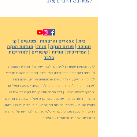
לצפייה בכל החברים (178)
בית
|
מאמרים והרצאות
|
מפגשים
|
קו
תמיכה
|
פורום הנקה
|
חנות
|
תנוחות הנקה
|
המדריכות
|
אודות
|
קישורים
|
למדריכות
בלבד
© כל הזכויות שמורות לליגת לה לצ'ה ישראל | המידע וההצעות
הניתנים באתר הם בגדר מידע כללי בלבד. הם אינם מהווים תחליף
לבדיקה או לייעוץ אצל רופאים או מומחים אחרים, ואינם בגדר
"אבחנה רפואית", "חוות דעת רפואית", "המלצה לטיפול רפואי" או
"תחליף לטיפול רפואי" | בכל מקרה שבו קיימת בעיה רפואית או
מתעורר חשד לקיומה, יש לפנות ולהיבדק אצל איש מקצוע מתאים |
בעצם השימוש באתר ובפורום המשתמשים מוותרים על כל תביעה,
דרישה או טענה מכל סוג שהוא כלפי ליגת לה לצ'ה ישראל ו/או צוות
הכותבים, העורכים והיועצים של האתר.