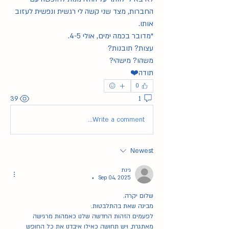
החברות, מצד שני קשה לי רגשית ונפשית לעזוב 
אותו.
*מדובר בכמה ימים, אולי 4-5.
עצות? תובנות?
משהו? מישהי?
תודה❤️
0
39
1
Write a comment...
Newest
גינת
Sep 04, 2025
•
שלום יקרה. 
מבינה שאת בהתלבטות. 
לפעמים הזהות החדשה שלנו כאמהות מרגישה 
מאתגרת, ויש תחושה כאילו איבדנו את כל החופש 