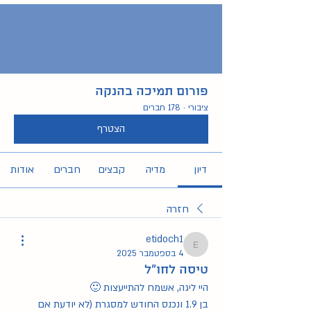
פורום תמיכה בהנקה
ציבורי
·
178 חברים
הצטרף
דיון
מדיה
קבצים
חברים
אודות
חזרה
etidoch1
etidoch1
4 בספטמבר 2025
טיסה לחו"ל
היי ליגה, אשמח להתייעצות 🙂
בן 1.9 ונכנס החודש למסגרת (לא יודעת אם 