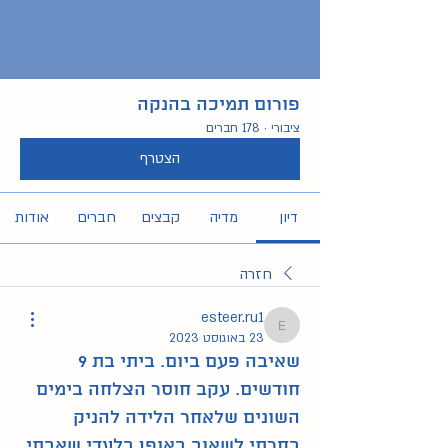
פורום תמיכה בהנקה
ציבורי
·
178 חברים
הצטרף
דיון
מדיה
קבצים
חברים
אודות
חזרה
esteer.ru1
esteer.ru1
23 באוגוסט 2023
שאיבה פעם ביום. ביתי בת 9
חודשים. עקב חוסר הצלחה בימים
השונים שלאחר הלידה להניק
בחרתי לשאוב באופן בלעדי.שאבתי