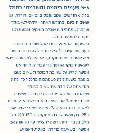
5-6 פעמים ביממה והשלמתי בתמל
בגיל 6 חודשים, עקב עומס ביום יום, הורדתי ל3 
שאיבות ביום ובחודש האחרון ירדתי ל2- בוקר 
וערב. לשמחתי היא אוכלת מוצקים וכמעט ולא 
זקוקה לתוספת תמל.. 
ההשקעה והמאמץ רבים אבל שווים מבחינתי..
בעוד שבועיים  ב"ה אני מתחילה עבודה חדשה 
ולא אהיה בבית מבוקר עד אחהצ ולא יהיה לי פנאי 
לשאיבת בוקר או תוך כדי עבודה.. תוהה אם 
אפשרי לדלג על שאיבת הבוקר ולשאוב פעם 
ביממה בשעת לילה כשמתפנה מהכל? כדי לתת 
מנה אחת של חלב אם שאוב בבוקר 
שלמחרת..האם סביר שיהיה לי חלב בשאיבה 
אחת ביממה? או ששאיבה אחת אינה אפקטיבית 
לאספקת מנת האכלה? מציינת שאני לא שופעת... 
ב25  דק שאיבה בדוצ מתקבלים 120-150 מל 
חלב בלבד.  הייתי רוצה להצליח עד גיל שנה אם 
אפשרי  בשאיבה בודדת. .בנוסף, האם יש 