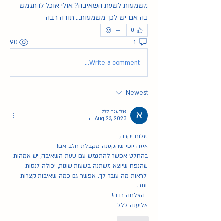
משמעות לשעת השאיבה? אולי אוכל להתגמש 
בה אם יש לכך משמעות... תודה רבה
0
90
1
Write a comment...
Newest
אליענה ללל
Aug 23, 2023
•
שלום יקרה,
איזה יופי שהקטנה מקבלת חלב אם!
בהחלט אפשר להתגמש עם שעת השאיבה, יש אמהות 
שהנפח שיוצא משתנה בשעות שונות, יכולה לנסות 
ולראות מה עובד לך. אפשר גם כמה שאיבות קצרות 
יותר.
בהצלחה רבה!
אליענה ללל
Like