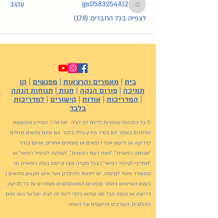
gs0583254812
עקוב
gs0583254812
לצפייה בכל החברים (178)
בית
|
מאמרים והרצאות
|
מפגשים
|
קו
תמיכה
|
פורום הנקה
|
חנות
|
תנוחות הנקה
|
המדריכות
|
אודות
|
קישורים
|
למדריכות
בלבד
© כל הזכויות שמורות לליגת לה לצ'ה ישראל | המידע וההצעות
הניתנים באתר הם בגדר מידע כללי בלבד. הם אינם מהווים תחליף
לבדיקה או לייעוץ אצל רופאים או מומחים אחרים, ואינם בגדר
"אבחנה רפואית", "חוות דעת רפואית", "המלצה לטיפול רפואי" או
"תחליף לטיפול רפואי" | בכל מקרה שבו קיימת בעיה רפואית או
מתעורר חשד לקיומה, יש לפנות ולהיבדק אצל איש מקצוע מתאים |
בעצם השימוש באתר ובפורום המשתמשים מוותרים על כל תביעה,
דרישה או טענה מכל סוג שהוא כלפי ליגת לה לצ'ה ישראל ו/או צוות
הכותבים, העורכים והיועצים של האתר.