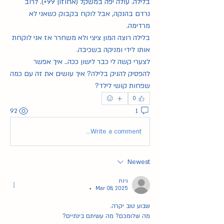
בלילה. עולה יפה במשקל (אחוזון 99+). לרוב 
נרדם בהנקה, אבל לוקח בקבוק כשאני לא 
מרדימה. 
בלילה רוצה המון ציצי ולא משחרר אז אני לוקחת 
אותו לידי ומניקה בשכיבה. 
לצערי קשה לי כבר לישון ככה.. איך אפשר 
להפסיק להניק בלילה? איך עושים את זה עם כמה 
שפחות קושי לילד? 
0
92
1
Write a comment...
Newest
גינת
Mar 08, 2025
•
שבוע טוב יקרה. 
מה שלומכם? מה עשיתם בינתיים?