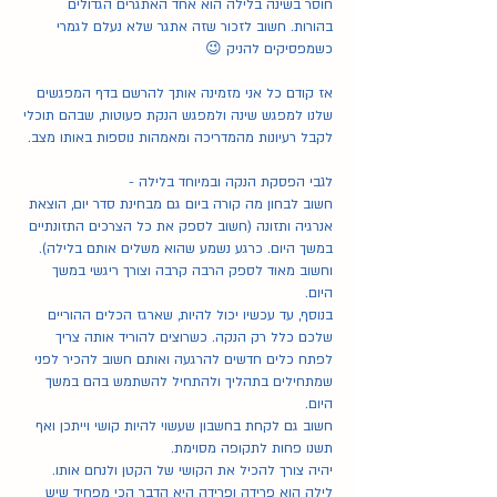
חוסר בשינה בלילה הוא אחד האתגרים הגדולים 
בהורות. חשוב לזכור שזה אתגר שלא נעלם לגמרי 
כשמפסיקים להניק 😉
אז קודם כל אני מזמינה אותך להרשם בדף המפגשים 
שלנו למפגש שינה ולמפגש הנקת פעוטות, שבהם תוכלי 
לקבל רעיונות מהמדריכה ומאמהות נוספות באותו מצב. 
לגבי הפסקת הנקה ובמיוחד בלילה -
חשוב לבחון מה קורה ביום גם מבחינת סדר יום, הוצאת 
אנרגיה ותזונה (חשוב לספק את כל הצרכים התזונתיים 
במשך היום. כרגע נשמע שהוא משלים אותם בלילה). 
וחשוב מאוד לספק הרבה קרבה וצורך ריגשי במשך 
היום. 
בנוסף, עד עכשיו יכול להיות, שארגז הכלים ההוריים 
שלכם כלל רק הנקה. כשרוצים להוריד אותה צריך 
לפתח כלים חדשים להרגעה ואותם חשוב להכיר לפני 
שמתחילים בתהליך ולהתחיל להשתמש בהם במשך 
היום. 
חשוב גם לקחת בחשבון שעשוי להיות קושי וייתכן ואף 
תשנו פחות לתקופה מסוימת. 
יהיה צורך להכיל את הקושי של הקטן ולנחם אותו. 
לילה הוא פרידה ופרידה היא הדבר הכי מפחיד שיש 