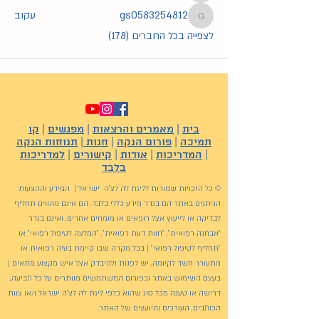
gs0583254812
עקוב
gs0583254812
לצפייה בכל החברים (178)
בית
|
מאמרים והרצאות
|
מפגשים
|
קו
תמיכה
|
פורום הנקה
|
חנות
|
תנוחות הנקה
|
המדריכות
|
אודות
|
קישורים
|
למדריכות
בלבד
© כל הזכויות שמורות לליגת לה לצ'ה ישראל | המידע וההצעות
הניתנים באתר הם בגדר מידע כללי בלבד. הם אינם מהווים תחליף
לבדיקה או לייעוץ אצל רופאים או מומחים אחרים, ואינם בגדר
"אבחנה רפואית", "חוות דעת רפואית", "המלצה לטיפול רפואי" או
"תחליף לטיפול רפואי" | בכל מקרה שבו קיימת בעיה רפואית או
מתעורר חשד לקיומה, יש לפנות ולהיבדק אצל איש מקצוע מתאים |
בעצם השימוש באתר ובפורום המשתמשים מוותרים על כל תביעה,
דרישה או טענה מכל סוג שהוא כלפי ליגת לה לצ'ה ישראל ו/או צוות
הכותבים, העורכים והיועצים של האתר.