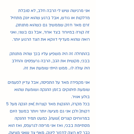
אני מרגישה שיש לי הרבה חלב, לא סובלת 
מדלקות או גודש, אבל ברגע שהוא יונק מתחיל 
זרם מאד חזק שממשיך גם כשהוא מתנתק. 
זה קורה במיוחד בצד אחד, אבל גם בשני, ואני 
רואה שהוא מעדיף דווקא את הצד הרגוע יותר.
בהתחלה זה היה משפיע עליו בכך שהיה מתנתק 
בבכי, מקשית את הגב, הרבה גרעפסים והחלב 
היה עולה לו.. ממש הייתי שומעת את זה. 
אני מקפידה מאד על התפיסה, אבל עדיין לפעמים 
שומעת תיתוקים בזמן ההנקה ושומעת שהוא 
בולע אוויר.
בכל מקרה, ההנקות מאד קצרות )אין הנקה מעל 5 
דקות( ולכן אני גם מציעה יותר ויותר במשך היום 
במרווחים קצרים )שעה(. כמעט תמיד ההנקה 
מסתיימת בבכי, ואז אני מרימה לגרעפס, ואז הוא 
כבר לא רוצה לחזור לינוק, מאף צד שאני מציעה.