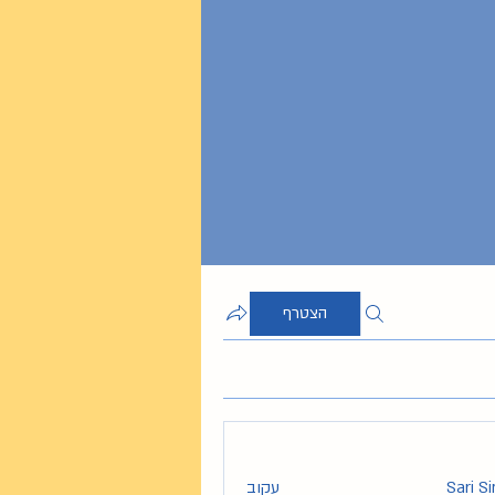
הצטרף
Sari S
עקוב