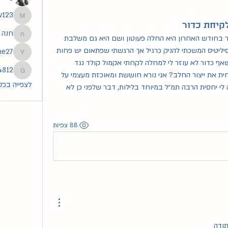
v123
segev123
קיחת כדור
חנה
אני מניקה את בתי כבר 7 חודשים, כאשר בחודש האחרון היא החלה פעוטון ושם היא גם משלבת 
חנה
תמ״ל. בשבוע האחרון חליתי קשה בטונסיליטיס המשכתי להניק כרגיל אך הרגשתי שפתאום יש פחות 
he27
tmoshe27
חלב. בנוסף באחד הלילות מרוב ייאוש שאף כדור לא עוזר לי למחלה לקחתי אקמול קולד נגד 
4812
שפעת. האם יכול להיות שכדור אחד הפחית את ייצור החלב? אני נורא חוששת ומאוכזת מעצמי על 
83254812
לצפייה בכל ה
כך שלקחתי את הכדור. כרגע אני מוסיפה לי יחסית הרבה תמ״ל במיוחד בלילות, דבר שלפני כן לא 
88 צפיות
ודה