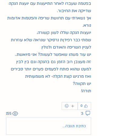
בפטמה שעברו לאחר התייעצות עם יועצת הנקה 
שדייקה את החיבור.
אך נשארתי עם תחושת שריפה והפטמות אדומות 
נורא.
יועצות הנקה שללו לשון קשורה. 
שמתי כבר רפידןת נרסיקר שנראה שלא עוזרות 
לעניין השריפה והאודם ולנולין
יש עוד משהו שאפשר לעשות? אני מיואשת..
זה מעצבן רוב הזמן גם בהנקה וגם בין לבין
למעט שהוא פותח לפעמים פערים יותר סבירים 
ואז מרגיש קצת הקלה- לא משמעותית
יש תקווה?
תודה!
0
155
3
כתיבת תגובה...