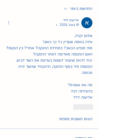
החדשות ביותר
אליענה ללל
19 באוג׳ 2024
•
שלום יקרה,
איזה באסה שעדיין כל כך כואב!
מתי מופיע הכאב? בתחילת ההנקה? אחרי? בין הנקות?
האם הפטמה מאדימה לאחר ההנקה? 
יכול להיות שיעזור לעסות בעדינות את השד לכיוון 
הפטמה מיד בסוף ההנקה, ולהקפיד שהשד יהיה 
מכוסה.
מה את אומרת?
בהצלחה רבה
אליענה ללל
לייק
הצגת תשובות נוספות