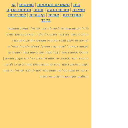
בית
|
מאמרים והרצאות
|
מפגשים
|
קו
תמיכה
|
פורום הנקה
|
חנות
|
תנוחות הנקה
|
המדריכות
|
אודות
|
קישורים
|
למדריכות
בלבד
© כל הזכויות שמורות לליגת לה לצ'ה ישראל | המידע וההצעות
הניתנים באתר הם בגדר מידע כללי בלבד. הם אינם מהווים תחליף
לבדיקה או לייעוץ אצל רופאים או מומחים אחרים, ואינם בגדר
"אבחנה רפואית", "חוות דעת רפואית", "המלצה לטיפול רפואי" או
"תחליף לטיפול רפואי" | בכל מקרה שבו קיימת בעיה רפואית או
מתעורר חשד לקיומה, יש לפנות ולהיבדק אצל איש מקצוע מתאים |
בעצם השימוש באתר ובפורום המשתמשים מוותרים על כל תביעה,
דרישה או טענה מכל סוג שהוא כלפי ליגת לה לצ'ה ישראל ו/או צוות
הכותבים, העורכים והיועצים של האתר.