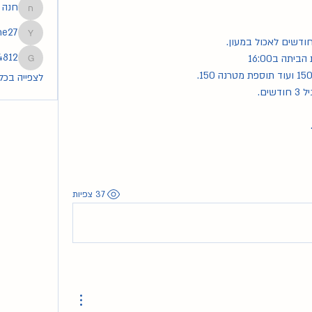
חנה
חנה
he27
tmoshe27
4812
83254812
לצפייה בכל ה
37 צפיות