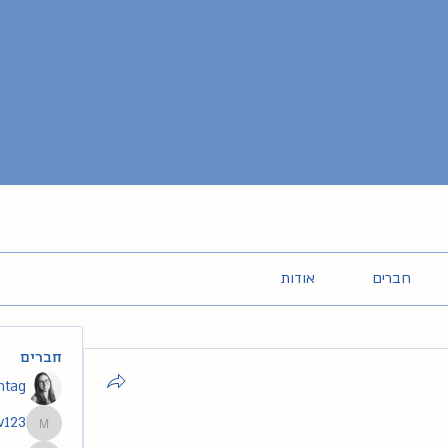
חברים
אודות
חברים
intag
v123
segev123