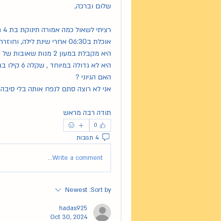
שלום וברכה,
רציתי לשאול כמה אמורה תינוקת בת 4 חודשים לאכול במעון.
אוכלת ב06:30 אחרי שינת לילה, וחוזרת הביתה ב16:00
היא מקבלת במעון 2 מנות שאובות של 150 ועוד תוספת מטרנה 150.
היא לא גדולה במיוחד , שקלה 6 קילו בגיל 3 חודשים.
האם הגיוני ?
אני לא רוצה סתם לנפח אותה בלי סיבה.
תודה רבה מראש
0
4 תגובות
Write a comment...
Newest
Sort by:
hadas925
Oct 30, 2024