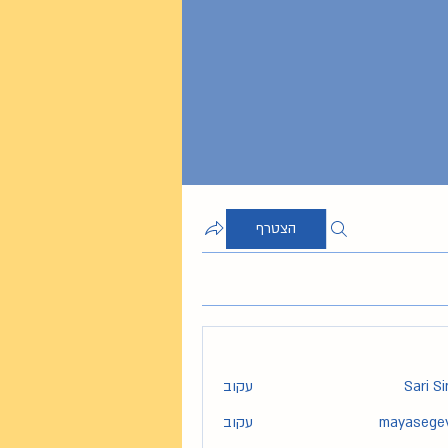
הצטרף
Sari S
עקוב
mayasege
עקוב
maya