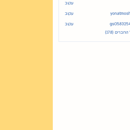
עקוב
yonatmos
עקוב
yona
gs058325
עקוב
gs05
חברים (178)