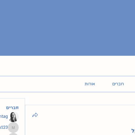
חברים
אודות
חברים
intag
v123
ל
segev123