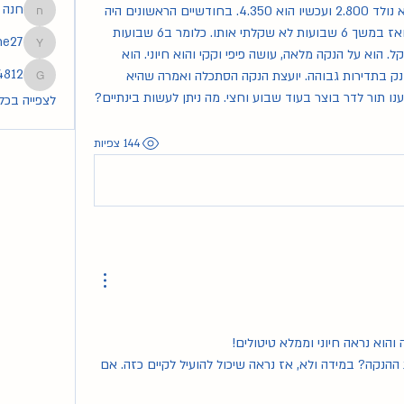
חנה
התינוק שלי בן שלושה וחצי חודשים. הוא נולד 2.800 ועכשיו הוא 4.350. בחודשיים הראשונים היה 
חנה
עולה בין 100 ל150 גרם בשבוע בערך, ואז במשך 6 שבועות לא שקלתי אותו. כלומר ב6 שבועות 
he27
tmoshe27
האחרונים יש האטה בקצב העלייה במשקל. הוא על הנקה מלאה, עושה פיפי וקקי והוא חיוני. הוא 
4812
נמצא המון זמן על השד כל הנקה והוא יונק בתדירות גבוהה. יועצת הנקה הסתכלה ואמרה שהיא 
83254812
 תור לדר בוצר בעוד שבוע וחצי. מה ניתן לעשות בינתיים? 
לצפייה בכל ה
144 צפיות
והוא נראה חיוני וממלא טיטולים!
האם היה ייעוץ מסודר עם יועצת ההנקה? במידה ולא, אז נראה שיכול להועיל לקיים כזה. אם 