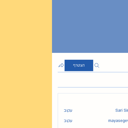
הצטרף
Sari S
עקוב
mayasege
עקוב
maya