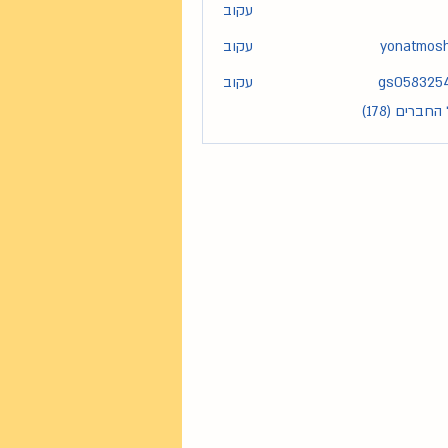
עקוב
yonatmos
עקוב
yona
gs058325
עקוב
gs05
חברים (178)