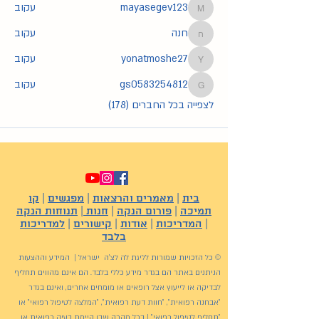
mayasegev123
עקוב
mayasegev123
חנה
עקוב
חנה
yonatmoshe27
עקוב
yonatmoshe27
gs0583254812
עקוב
gs0583254812
לצפייה בכל החברים (178)
בית
|
מאמרים והרצאות
|
מפגשים
|
קו
תמיכה
|
פורום הנקה
|
חנות
|
תנוחות הנקה
|
המדריכות
|
אודות
|
קישורים
|
למדריכות
בלבד
© כל הזכויות שמורות לליגת לה לצ'ה ישראל | המידע וההצעות
הניתנים באתר הם בגדר מידע כללי בלבד. הם אינם מהווים תחליף
לבדיקה או לייעוץ אצל רופאים או מומחים אחרים, ואינם בגדר
"אבחנה רפואית", "חוות דעת רפואית", "המלצה לטיפול רפואי" או
"תחליף לטיפול רפואי" | בכל מקרה שבו קיימת בעיה רפואית או