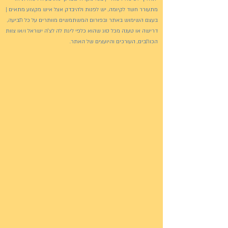
מתעורר חשד לקיומה, יש לפנות ולהיבדק אצל איש מקצוע מתאים |
בעצם השימוש באתר ובפורום המשתמשים מוותרים על כל תביעה,
דרישה או טענה מכל סוג שהוא כלפי ליגת לה לצ'ה ישראל ו/או צוות
הכותבים, העורכים והיועצים של האתר.