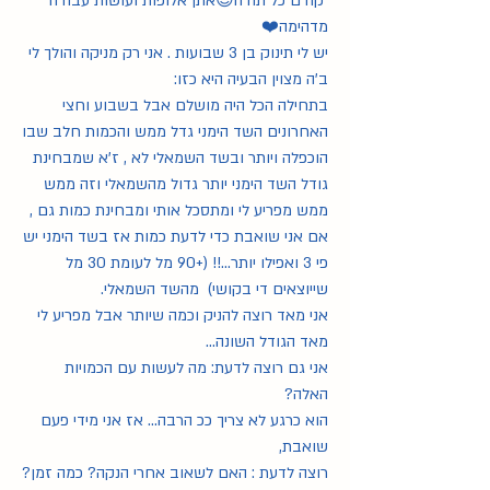
 קודם כל תודה😊אתן אלופות ועושות עבודה 
מדהימה❤️
יש לי תינוק בן 3 שבועות . אני רק מניקה והולך לי 
ב'ה מצוין הבעיה היא כזו:
בתחילה הכל היה מושלם אבל בשבוע וחצי 
האחרונים השד הימני גדל ממש והכמות חלב שבו 
הוכפלה ויותר ובשד השמאלי לא , ז'א שמבחינת 
גודל השד הימני יותר גדול מהשמאלי וזה ממש 
ממש מפריע לי ומתסכל אותי ומבחינת כמות גם , 
אם אני שואבת כדי לדעת כמות אז בשד הימני יש 
פי 3 ואפילו יותר...!! (+90 מל לעומת 30 מל 
שייוצאים די בקושי)  מהשד השמאלי.
אני מאד רוצה להניק וכמה שיותר אבל מפריע לי 
מאד הגודל השונה...
אני גם רוצה לדעת: מה לעשות עם הכמויות 
האלה? 
הוא כרגע לא צריך ככ הרבה... אז אני מידי פעם 
שואבת, 
רוצה לדעת : האם לשאוב אחרי הנקה? כמה זמן? 