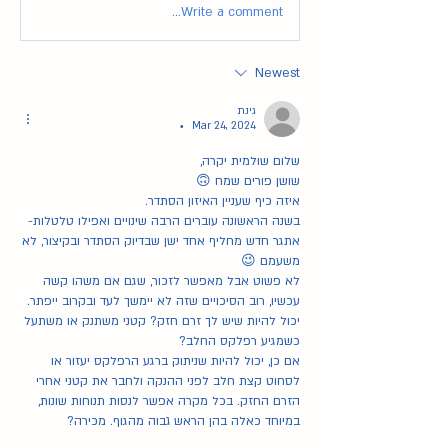
Write a comment...
Newest
גינת
Mar 24, 2024
•
שלום שולמית יקרה,
שושן פורים שמח 🙃 
איזה כיף שעניין האיזון הסתדר. 
בשנה הראשונה עוברים הרבה שינויים ואפילו טלטלות- 
אתגר חדש מחליף אחד ישן שבדיוק הסתדר ובקיצור, לא 
משעמם 😉
לא פשוט אבל מאפשר לזכור, שגם אם משהו קשה 
עכשיו, רוב הסיכויים שזה לא יימשך לעד ובקרוב ייפתר. 
יכול להיות שיש לך זרם חזק? קטני משתנק או משתעל 
כשמגיע רפלקס החלב?
אם כן, יכול להיות שניתוק ברגע הרפלקס יעזור או 
לסחוט קצת חלב לפני ההנקה ולחבר את קטני אחרי 
הזרם החזק. בכל מקרה אפשר לנסות תנוחות שונות, 
במיוחד כאלה בהן הראש גבוה מהגוף. מכירה?