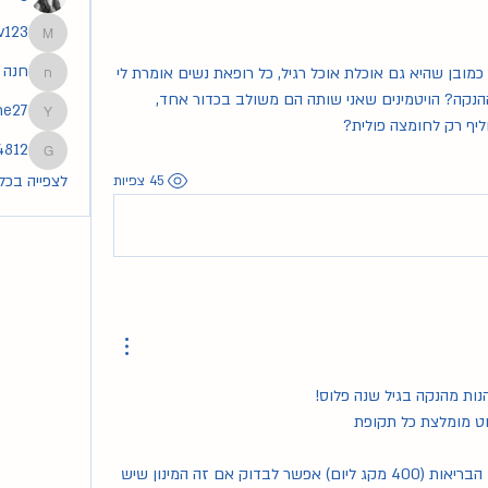
v123
segev123
חנה
התינוקת בת שנה פלוס ואני עדיין מניקה, כמובן שהיא גם אוכלת אוכל רגיל, כל רופאת נשים אומרת לי 
חנה
להמשיך עם חומצה פולית.. האם בגלל ההנקה? הויטמינים שאני שותה הם משולב בכדור אחד, 
he27
tmoshe27
ליף רק לחומצה פולית?
4812
83254812
לצפייה בכל ה
45 צפיות
נהנות מהנקה בגיל שנה פלוס!
וט מומלצת כל תקופת 
לגבי המינון, מופיע באתר משרד הבריאות (400 מקג ליום) אפשר לבדוק אם זה המינון שיש 