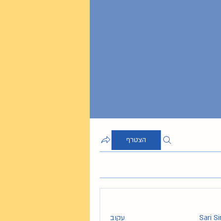
הצטרף
Sari S
עקוב