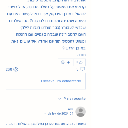
אותה בחודש הקרוב ממספר סיבות.
קראתי את המאמר על גמילה מהנקה, אבל רציתי 
לשאול במובן הפרקטי, איך כדאי לעשות זאת עם 
פעוטה שמבינה ומחוברת להנקות? מה השלבים 
שכדאי לעבור? (כבר הורדנו הנקות לילה)
האם להסביר לה שבקרוב נסיים עם ההנקה 
ופשוט להפסיק תוך יום אחד? איך עושים זאת 
במובן הרגשי?
תודה
0
238
5
Escreva um comentário
Mais recente
גינת
04 de fev. de 2024
•
בשמחה רבה. מוזמנת לעדכן בשלומכן. בהצלחה והרבה 