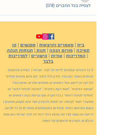
לצפייה בכל החברים (178)
בית
|
מאמרים והרצאות
|
מפגשים
|
קו
תמיכה
|
פורום הנקה
|
חנות
|
תנוחות הנקה
|
המדריכות
|
אודות
|
קישורים
|
למדריכות
בלבד
© כל הזכויות שמורות לליגת לה לצ'ה ישראל | המידע וההצעות
הניתנים באתר הם בגדר מידע כללי בלבד. הם אינם מהווים תחליף
לבדיקה או לייעוץ אצל רופאים או מומחים אחרים, ואינם בגדר
"אבחנה רפואית", "חוות דעת רפואית", "המלצה לטיפול רפואי" או
"תחליף לטיפול רפואי" | בכל מקרה שבו קיימת בעיה רפואית או
מתעורר חשד לקיומה, יש לפנות ולהיבדק אצל איש מקצוע מתאים |
בעצם השימוש באתר ובפורום המשתמשים מוותרים על כל תביעה,
דרישה או טענה מכל סוג שהוא כלפי ליגת לה לצ'ה ישראל ו/או צוות
הכותבים, העורכים והיועצים של האתר.