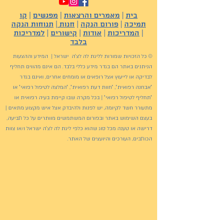
בית
|
מאמרים והרצאות
|
מפגשים
|
קו
תמיכה
|
פורום הנקה
|
חנות
|
תנוחות הנקה
|
המדריכות
|
אודות
|
קישורים
|
למדריכות
בלבד
© כל הזכויות שמורות לליגת לה לצ'ה ישראל | המידע וההצעות
הניתנים באתר הם בגדר מידע כללי בלבד. הם אינם מהווים תחליף
לבדיקה או לייעוץ אצל רופאים או מומחים אחרים, ואינם בגדר
"אבחנה רפואית", "חוות דעת רפואית", "המלצה לטיפול רפואי" או
"תחליף לטיפול רפואי" | בכל מקרה שבו קיימת בעיה רפואית או
מתעורר חשד לקיומה, יש לפנות ולהיבדק אצל איש מקצוע מתאים |
בעצם השימוש באתר ובפורום המשתמשים מוותרים על כל תביעה,
דרישה או טענה מכל סוג שהוא כלפי ליגת לה לצ'ה ישראל ו/או צוות
הכותבים, העורכים והיועצים של האתר.