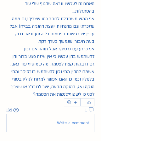
האחרונה לעכשיו ונראה שהגוף שלי עוד 
בהסתגלות…
אני ממש משתדלת לחבר כמו שצריך (גם ממה 
שזכרתי וגם מהנחיות יועצת ההנקה בבי״ח) אבל 
עדיין יש רגישות בפטמות כל הזמן וכאב חזק 
בעת חיבור, שנמשך בערך דקה.
אני כרגע עם נרסיקר אבל תוהה אם נכון 
להשתמש בהן עכשיו כי אין איזה פצע ברור והן 
גם נדבקות קצת לפטמה, מה שמוסיף עוד כאב.
אשמח להבין מתי נכון להשתמש בנרסיקר ומתי 
בלנולין וכמו כן האם אפשר למרוח לנולין בסוף 
הנקה ואז, בהנקה הבאה, ישר לחבר? או שצריך 
לפני כן לשטוף/לנקות את הפטמה?
0
182
1
Write a comment...