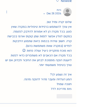
Newest
גינת
Dec 29, 2024
•
שלום יקרה ומזל טוב. 
אין צורך להשתמש ברפידות טיפוליות במקרה שאין 
פצע. בכל מקרה הן לא אמורות להידבק לפטמה. 
במקום לנולין אפשר לנסות שמן קוקוס אורגני בכבישה 
קרה. חשוב שיהיה בכמות כזאת שתמנע הידבקות 
לפדים (במקרה שאת משתמשת בהם). 
הוא מוכח מחקרית כיעיל ועולה פחות 😉
בכל מקרה אם הכאבים לא משתפרים כדאי לפנות 
ליועצת הנקה מוסמכת לבחון את החיבור ולבדוק אם יש 
צורך בטיפול משמעותי יותר. 
איך זה נשמע לך?
המון הצלחה ומעבר מהיר להנקה מהנה. 
חנוכה שמח!
גינת מדריכת ללל
Like