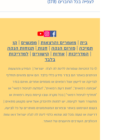
לצפייה בכל החברים (178)
בית
|
מאמרים והרצאות
|
מפגשים
|
קו
תמיכה
|
פורום הנקה
|
חנות
|
תנוחות הנקה
|
המדריכות
|
אודות
|
קישורים
|
למדריכות
בלבד
© כל הזכויות שמורות לליגת לה לצ'ה ישראל | המידע וההצעות
הניתנים באתר הם בגדר מידע כללי בלבד. הם אינם מהווים תחליף
לבדיקה או לייעוץ אצל רופאים או מומחים אחרים, ואינם בגדר
"אבחנה רפואית", "חוות דעת רפואית", "המלצה לטיפול רפואי" או
"תחליף לטיפול רפואי" | בכל מקרה שבו קיימת בעיה רפואית או
מתעורר חשד לקיומה, יש לפנות ולהיבדק אצל איש מקצוע מתאים |
בעצם השימוש באתר ובפורום המשתמשים מוותרים על כל תביעה,
דרישה או טענה מכל סוג שהוא כלפי ליגת לה לצ'ה ישראל ו/או צוות
הכותבים, העורכים והיועצים של האתר.