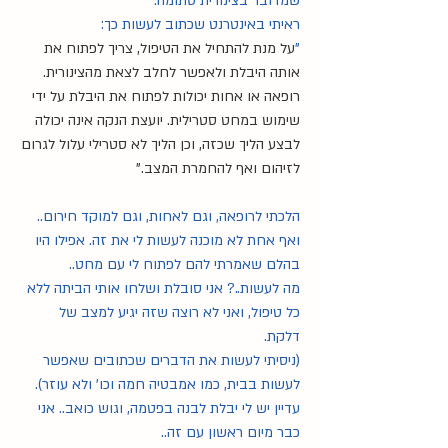
שמדובר בצינורית סתומה.
ראיתי באינטרנט שכתוב לעשות כך:
"
על מנת להתחיל את הטיפול, צריך לפתוח את 
אותה היבלת ולאפשר לחלב לצאת מהצינורית. 
רופאה או אחות יכולות לפתוח את היבלת על ידי 
שימוש במחט סטרילית. יועצת הנקה אינה יכולה 
לבצע הליך שכזה, וכן הליך לא סטרילי עלול לגרום 
לזיהום ואף להחמרת המצב."
הלכתי לרופאה, וגם לאחות, וגם למוקד חירום.. 
ואף אחת לא מוכנה לעשות לי את זה. אפילו היו 
בהלם שאמרתי להם לפתוח לי עם מחט..
מה לעשות..? אני סובלת ושלחו אותי הביתה ללא 
כל טיפול, ואני לא רוצה שזה יגיע למצב של 
דלקת.
(ניסיתי לעשות את הדברים שכתובים שאפשר 
לעשות בבית, כמו אמבטיה חמה וכו' ולא עוזר). 
עדיין יש לי יבלת לבנה בפטמה, וגוש כואב.. אני 
כבר מיום ראשון עם זה..