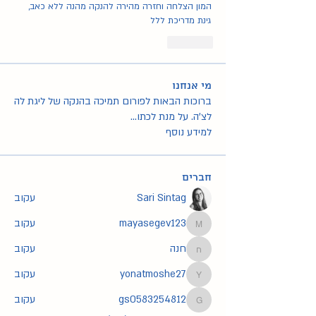
המון הצלחה וחזרה מהירה להנקה מהנה ללא כאב,
גינת מדריכת ללל
Like
מי אנחנו
ברוכות הבאות לפורום תמיכה בהנקה של ליגת לה
לצ'ה. על מנת לכתו
...
למידע נוסף
חברים
Sari Sintag
עקוב
mayasegev123
עקוב
mayasegev123
חנה
עקוב
חנה
yonatmoshe27
עקוב
yonatmoshe27
gs0583254812
עקוב
gs0583254812