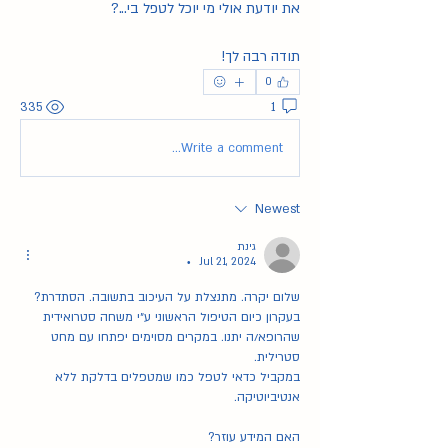
את יודעת אולי מי יוכל לטפל בי...?
תודה רבה לך!
0
335
1
Write a comment...
Newest
גינת
Jul 21, 2024
•
שלום יקרה. מתנצלת על העיכוב בתשובה. הסתדרת?
בעקרון כיום הטיפול הראשוני ע״י משחה סטרואידית 
שהרופא/ה יתנו. במקרים מסוימים יפתחו עם מחט 
סטרילית. 
במקביל כדאי לטפל כמו שמטפלים בדלקת ללא 
אנטיביוטיקה. 
האם המידע עוזר?