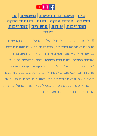
בית
|
מאמרים והרצאות
|
מפגשים
|
קו
תמיכה
|
פורום הנקה
|
חנות
|
תנוחות הנקה
|
המדריכות
|
אודות
|
קישורים
|
למדריכות
בלבד
© כל הזכויות שמורות לליגת לה לצ'ה ישראל | המידע וההצעות
הניתנים באתר הם בגדר מידע כללי בלבד. הם אינם מהווים תחליף
לבדיקה או לייעוץ אצל רופאים או מומחים אחרים, ואינם בגדר
"אבחנה רפואית", "חוות דעת רפואית", "המלצה לטיפול רפואי" או
"תחליף לטיפול רפואי" | בכל מקרה שבו קיימת בעיה רפואית או
מתעורר חשד לקיומה, יש לפנות ולהיבדק אצל איש מקצוע מתאים |
בעצם השימוש באתר ובפורום המשתמשים מוותרים על כל תביעה,
דרישה או טענה מכל סוג שהוא כלפי ליגת לה לצ'ה ישראל ו/או צוות
הכותבים, העורכים והיועצים של האתר.