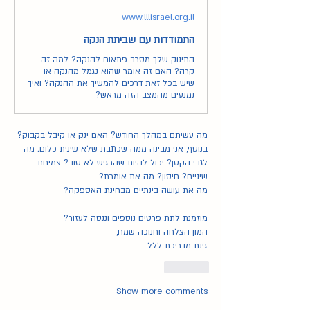
www.lllisrael.org.il
התמודדות עם שביתת הנקה
התינוק שלך מסרב פתאום להנקה? למה זה
קרה? האם זה אומר שהוא נגמל מהנקה או
שיש בכל זאת דרכים להמשיך את ההנקה? ואיך
נמנעים מהמצב הזה מראש?
מה עשיתם במהלך החודש? האם ינק או קיבל בקבוק?
בנוסף, אני מבינה ממה שכתבת שלא שינית כלום. מה 
לגבי הקטן? יכול להיות שהרגיש לא טוב? צמיחת 
שיניים? חיסון? מה את אומרת?
מה את עושה בינתיים מבחינת האספקה?
מוזמנת לתת פרטים נוספים וננסה לעזור?
המון הצלחה וחנוכה שמח,
גינת מדריכת ללל
Like
Show more comments