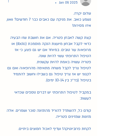
Jan 09, 2025
•
שלום יקרה. 
נשמע כואב. את מניקה עם כאבים כבר 7 חודשים? וואוו, 
איזו מסירות!
קצת קשה לאבחן פטריה. אם את חושבת שזו הבעיה 
כדאי לקבל אבחון מיועצת הנקה מוסמכת (ibclc) או 
מרופא/ת עור טובים. במיוחד אם יש גם פצע, כי אז 
הטיפול התרופתי עשוי להיות שונה.  
פטריה עשויה באמת להיות עקשנית. 
לטיפול צריך לקבל משחה מתאימה מהרופא/ה ואם גם 
לקטני יש אז צריך טיפול גם בשבילו וחשוב להתמיד 
בטיפול (בד״כ בין 10-14 ימים). 
במקביל לטיפול התרופתי יש דברים נוספים שכדאי 
לעשות:
קודם כל, להשתדל להוריד מהתזונה סוכר ושמרים. אלה 
מזונות שמזינים פטרייה.
לקחת פרוביוטיקה! ועדיף לאכול חמוצים ביתיים. 