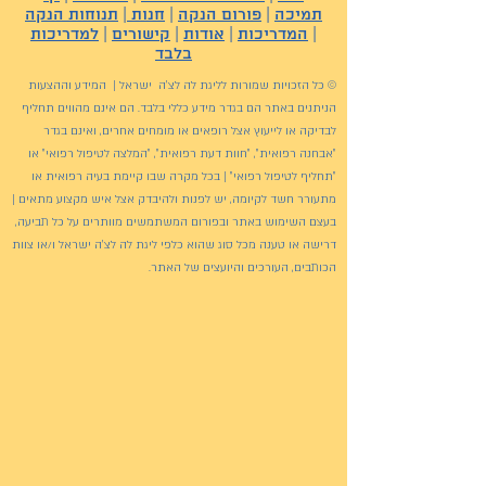
תמיכה
|
פורום הנקה
|
חנות
|
תנוחות הנקה
|
המדריכות
|
אודות
|
קישורים
|
למדריכות
בלבד
© כל הזכויות שמורות לליגת לה לצ'ה ישראל | המידע וההצעות
הניתנים באתר הם בגדר מידע כללי בלבד. הם אינם מהווים תחליף
לבדיקה או לייעוץ אצל רופאים או מומחים אחרים, ואינם בגדר
"אבחנה רפואית", "חוות דעת רפואית", "המלצה לטיפול רפואי" או
"תחליף לטיפול רפואי" | בכל מקרה שבו קיימת בעיה רפואית או
מתעורר חשד לקיומה, יש לפנות ולהיבדק אצל איש מקצוע מתאים |
בעצם השימוש באתר ובפורום המשתמשים מוותרים על כל תביעה,
דרישה או טענה מכל סוג שהוא כלפי ליגת לה לצ'ה ישראל ו/או צוות
הכותבים, העורכים והיועצים של האתר.