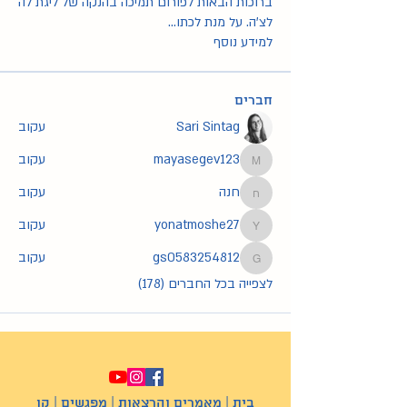
ברוכות הבאות לפורום תמיכה בהנקה של ליגת לה
לצ'ה. על מנת לכתו
...
למידע נוסף
חברים
Sari Sintag
עקוב
mayasegev123
עקוב
mayasegev123
חנה
עקוב
חנה
yonatmoshe27
עקוב
yonatmoshe27
gs0583254812
עקוב
gs0583254812
לצפייה בכל החברים (178)
בית
|
מאמרים והרצאות
|
מפגשים
|
קו