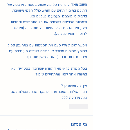
חשוב מאוד
 להרתיח כל מה שנוגע בפטמה או בפה של 
התינוק במים רותחים עם חומץ, כולל חלקי משאבה, 
בקבוקים, מוצצים, צעצועים, נשכנים וכו'.
ובמכונת הכביסה להרתיח את כל התחתונים והחזיות 
שלך, ואת הבגדים של התינוק על חום גבוה (ואפשר 
להוסיף חומץ למכונה). 
אפשר לנקות מדי פעם את הפטמות עם צמר גפן ספוג 
בחומץ תפוחים מדולל או בסודה לשתיה מעורבבת עם 
מים בזהירות רובה. (בהנחה שאין חתכים). 
בכל מקרה, כדאי מאוד לוודא שמדובר  בפטרייה ולא 
במשהו אחר לפני שמתחילים טיפול.
איך זה נשמע לך?
המון הצלחה ומעבר מהיר להנקה מהנה ונטולת כאב,
גינת מדריכת ללל
Like
מי אנחנו