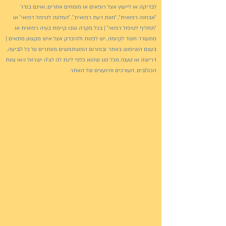
לבדיקה או לייעוץ אצל רופאים או מומחים אחרים, ואינם בגדר
"אבחנה רפואית", "חוות דעת רפואית", "המלצה לטיפול רפואי" או
"תחליף לטיפול רפואי" | בכל מקרה שבו קיימת בעיה רפואית או
מתעורר חשד לקיומה, יש לפנות ולהיבדק אצל איש מקצוע מתאים |
בעצם השימוש באתר ובפורום המשתמשים מוותרים על כל תביעה,
דרישה או טענה מכל סוג שהוא כלפי ליגת לה לצ'ה ישראל ו/או צוות
הכותבים, העורכים והיועצים של האתר.