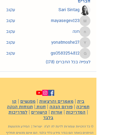
חברים
Sari Sintag
עקוב
mayasegev123
עקוב
mayasegev123
חנה
עקוב
חנה
yonatmoshe27
עקוב
yonatmoshe27
gs0583254812
עקוב
gs0583254812
לצפייה בכל החברים (178)
בית
|
מאמרים והרצאות
|
מפגשים
|
קו
תמיכה
|
פורום הנקה
|
חנות
|
תנוחות הנקה
|
המדריכות
|
אודות
|
קישורים
|
למדריכות
בלבד
© כל הזכויות שמורות לליגת לה לצ'ה ישראל | המידע וההצעות
הניתנים באתר הם בגדר מידע כללי בלבד. הם אינם מהווים תחליף