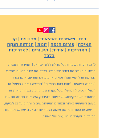
בית
|
מאמרים והרצאות
|
מפגשים
|
קו
תמיכה
|
פורום הנקה
|
חנות
|
תנוחות הנקה
|
המדריכות
|
אודות
|
קישורים
|
למדריכות
בלבד
© כל הזכויות שמורות לליגת לה לצ'ה ישראל | המידע וההצעות
הניתנים באתר הם בגדר מידע כללי בלבד. הם אינם מהווים תחליף
לבדיקה או לייעוץ אצל רופאים או מומחים אחרים, ואינם בגדר
"אבחנה רפואית", "חוות דעת רפואית", "המלצה לטיפול רפואי" או
"תחליף לטיפול רפואי" | בכל מקרה שבו קיימת בעיה רפואית או
מתעורר חשד לקיומה, יש לפנות ולהיבדק אצל איש מקצוע מתאים |
בעצם השימוש באתר ובפורום המשתמשים מוותרים על כל תביעה,
דרישה או טענה מכל סוג שהוא כלפי ליגת לה לצ'ה ישראל ו/או צוות
הכותבים, העורכים והיועצים של האתר.