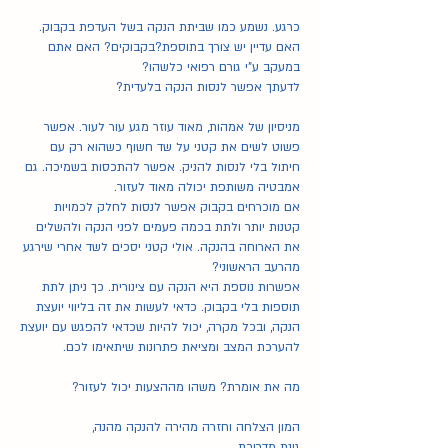
כרגע. נשמע כמו שביתת הנקה בשל העדפת בקבוק. 
האם עדיין יש צורך בתוספת?בקבוקים? האם אתם 
במעקב ע"י גורם רפואי כלשהו?
לדעתך אפשר לנסות הנקה בלעדית?
מניסיון של אמהות, מאוד עוזר מגע עור לעור. אפשר 
פשוט לשים את קטני על שד חשוף כשהוא רק עם 
חיתול בלי לנסות להניק. אפשר להתכסות בשמיכה. גם 
אמבטיה משותפת יכולה מאוד לעזור.
אם מוכרחים בקבוק אפשר לנסות לחלק לכמויות 
קטנות יותר ולתת בכמה פעמים לפני הנקה ולהשלים 
את הארוחה בהנקה. אולי קטני יסכים לשד אחרי שירגע 
מהרעב הראשוני?
אפשרות נוספת היא הנקה עם צינורית. כך ניתן לתת 
תוספות בלי בקבוק. כדאי לעשות את זה בליווי יועצת 
הנקה, ובכל מקרה, יכול להיות שכדאי להפגש עם יועצת 
להערכת המצב ומציאת פתרונות שיתאימו לכם.
מה את אומרת? משהו מההצעות יכול לעזור?
המון הצלחה וחזרה מהירה להנקה מהנה,
גינת מדריכת 