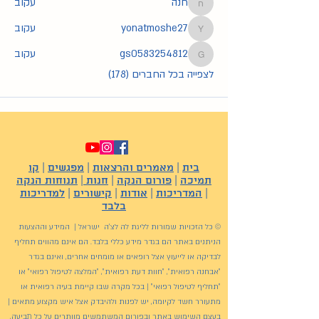
חנה
עקוב
חנה
yonatmoshe27
עקוב
yonatmoshe27
gs0583254812
עקוב
gs0583254812
לצפייה בכל החברים (178)
בית
|
מאמרים והרצאות
|
מפגשים
|
קו
תמיכה
|
פורום הנקה
|
חנות
|
תנוחות הנקה
|
המדריכות
|
אודות
|
קישורים
|
למדריכות
בלבד
© כל הזכויות שמורות לליגת לה לצ'ה ישראל | המידע וההצעות
הניתנים באתר הם בגדר מידע כללי בלבד. הם אינם מהווים תחליף
לבדיקה או לייעוץ אצל רופאים או מומחים אחרים, ואינם בגדר
"אבחנה רפואית", "חוות דעת רפואית", "המלצה לטיפול רפואי" או
"תחליף לטיפול רפואי" | בכל מקרה שבו קיימת בעיה רפואית או
מתעורר חשד לקיומה, יש לפנות ולהיבדק אצל איש מקצוע מתאים |
בעצם השימוש באתר ובפורום המשתמשים מוותרים על כל תביעה,