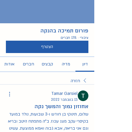
פורום תמיכה בהנקה
ציבורי
·
178 חברים
הצטרף
דיון
מדיה
קבצים
חברים
אודות
חזרה
Tamar Garsiel
13 בנובמבר 2022
אחוזון נמוך והמשך נקה
שלום, תינוקי בן חודש ו-3 שבועות, נולד במועד 
בקיסרי עקב מצג עכוז. ב"ה מתפתח היטב ובריא 
וגם אני בריאה, אבא גבוה ואמא ממוצעת. עשינו 