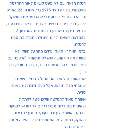
הנקה מלאה, עם לא מעט קשיים לאור ההחלמה 
מהקיסרי. בלידה נולד 2975 גר', אחוזון 23, אח"כ 
ירד הרבה ובגיל שבועיים לא החזיר את המשקל 
לידה, בכל ביקור בטיפת חלב ירד באחוזונים עוד, 
עד שבביקור האחרון היה מתחת לאחוזון 1. 
בהמלצת רופאת ילדים התחלתי תמ"ל בתוספת 
להנקה.
בזמן האחרון תינוקי נרדם מהר על השד ולא 
משנה מה אני עושה הוא לא מתעורר (הרטבה עם 
מים, גירוי ברגל, סחיטת השד, קירוב הטוסיק שלו 
וכו') 
אני מעוניינת להמיר את התמ"ל בחלב שאוב.
שאבתי מגיל חודש, אבל פעם ביום ולא באופן 
סדיר.
אשמח מאוד להמלצה שלכן כיצד להתחיל 
שאיבות מסודרות מבלי לגרום לגודש או לפגיעה 
בהנקה. אשמח לעזרה בעיקר בנוגע לתדירות 
ההנקה, כמות הזמן הממולצת לכל שאיבה ולזמן 
ביחס להנקה