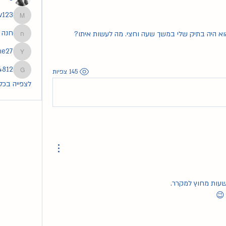
v123
segev123
חנה
וא היה בתיק שלי במשך שעה וחצי. מה לעשות איתו? 
חנה
he27
tmoshe27
4812
145 צפיות
83254812
לצפייה בכל ה
😉