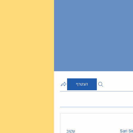
הצטרף
Sari S
עקוב