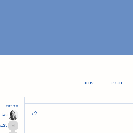
חברים
אודות
חברים
intag
v123
segev123