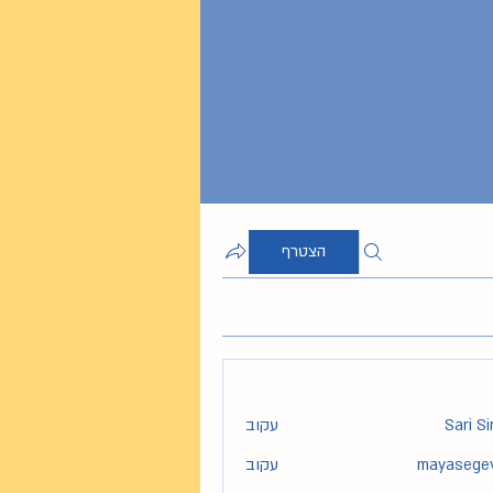
הצטרף
Sari S
עקוב
mayasege
עקוב
maya