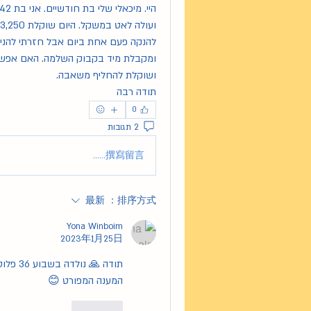
ושוקלת להחליף משאבה. 
תודה רבה
0
2 תגובות
撰寫留言......
最新
排序方式：
Yona Winboim
2023年1月25日
המענה המפורט 😊
按讚