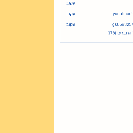
עקוב
yonatmos
עקוב
yona
gs058325
עקוב
gs05
חברים (178)