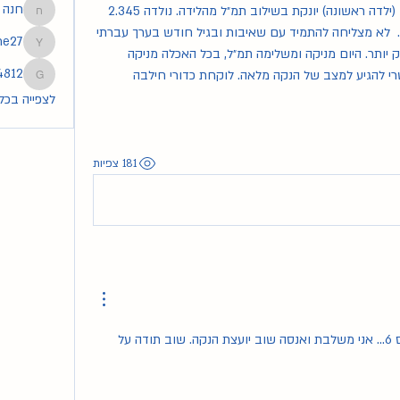
חנה
היי. מיכאלי שלי בת חודשיים. אני בת 42 (ילדה ראשונה) יונקת בשילוב תמ״ל מהלידה. נולדה 2.345 
חנה
ועולה לאט במשקל. היום שוקלת 3,250.  לא מצליחה להתמיד עם שאיבות ובגיל חודש בערך עברתי 
he27
tmoshe27
להנקה פעם אחת ביום אבל חזרתי להניק יותר. היום מניקה ומשלימה תמ״ל, בכל האכלה מניקה 
4812
ומקבלת מיד בקבוק השלמה. האם אפשרי להגיע למצב של הנקה מלאה. לוקחת כדורי חילבה 
83254812
לצפייה בכל ה
181 צפיות
תודה 🙏 נולדה בשבוע 36 פלוס 6… אני משלבת ואנסה שוב יועצת הנקה. שוב תודה על 