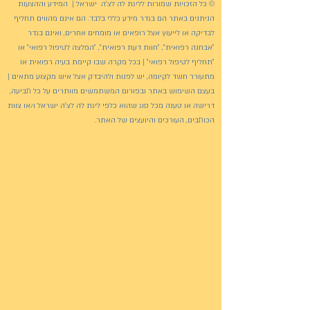
© כל הזכויות שמורות לליגת לה לצ'ה ישראל | המידע וההצעות
הניתנים באתר הם בגדר מידע כללי בלבד. הם אינם מהווים תחליף
לבדיקה או לייעוץ אצל רופאים או מומחים אחרים, ואינם בגדר
"אבחנה רפואית", "חוות דעת רפואית", "המלצה לטיפול רפואי" או
"תחליף לטיפול רפואי" | בכל מקרה שבו קיימת בעיה רפואית או
מתעורר חשד לקיומה, יש לפנות ולהיבדק אצל איש מקצוע מתאים |
בעצם השימוש באתר ובפורום המשתמשים מוותרים על כל תביעה,
דרישה או טענה מכל סוג שהוא כלפי ליגת לה לצ'ה ישראל ו/או צוות
הכותבים, העורכים והיועצים של האתר.