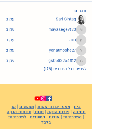
חברים
Sari Sintag
עקוב
mayasegev123
עקוב
mayasegev123
חנה
עקוב
חנה
yonatmoshe27
עקוב
yonatmoshe27
gs0583254812
עקוב
gs0583254812
לצפייה בכל החברים (178)
בית
|
מאמרים והרצאות
|
מפגשים
|
קו
תמיכה
|
פורום הנקה
|
חנות
|
תנוחות הנקה
|
המדריכות
|
אודות
|
קישורים
|
למדריכות
בלבד