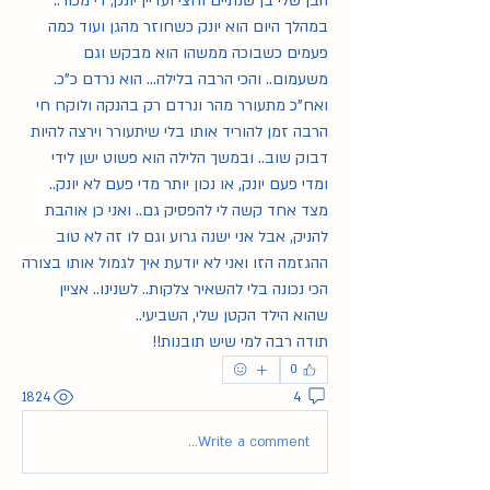
הבן שלי בן שנתיים וחצי ועדיין יונק, די מכור.. 
במהלך היום הוא יונק כשחוזר מהגן ועוד כמה 
פעמים כשבוכה ממשהו הוא מבקש וגם 
משעמום.. והכי הרבה בלילה... הוא נרדם כ"כ. 
ואח"כ מתעורר מהר ונרדם רק בהנקה ולוקח חי 
הרבה זמן להוריד אותו בלי שיתעורר וירצה להיות 
דבוק שוב.. ובמשך הלילה הוא פשוט ישן לידי 
ומדי פעם יונק, או נכון יותר מדי פעם לא יונק.. 
מצד אחד קשה לי להפסיק גם.. ואני כן אוהבת 
להניק, אבל אני ישנה גרוע וגם לו זה לא טוב 
ההגזמה הזו ואני לא יודעת איך לגמול אותו בצורה 
הכי נכונה בלי להשאיר צלקות.. לשנינו.. אציין 
שהוא הילד הקטן שלי, השביעי.. 
תודה רבה למי שיש תובנות!! 
0
1824
4
Write a comment...