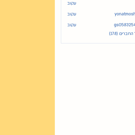
עקוב
yonatmos
עקוב
yona
gs058325
עקוב
gs05
חברים (178)