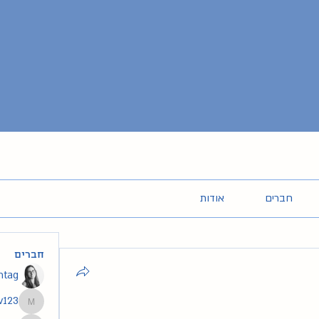
חברים
אודות
חברים
intag
v123
segev123