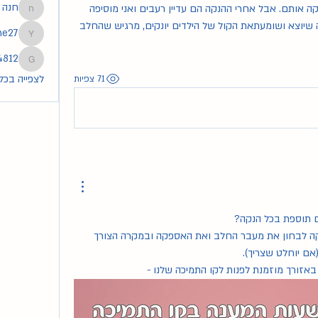
חנה
היי, ילדתי תאומים לפני שבועיים ואני מניקה אותם. אבל אחרי ההנקה הם עדיין רעבים ואני מוסיפה 
חנה
להם עוד מנת תמל. לגבי החלב אני רואה שיוצא ושומעתאת הקול של הילדים יונקים, מרגיש שהחלב 
he27
tmoshe27
4812
83254812
לצפייה בכל ה
71 צפיות
ם תוספת בכל הנקה?
נשמע שכדאי לפנות ליועצת הנקה לבחון את מעבר החלב ואת האספקה ובמקרה הצורך 
אם יוחלט שצריך).
אזורך מוזמנת לפנות לקו התמיכה שלנו - 