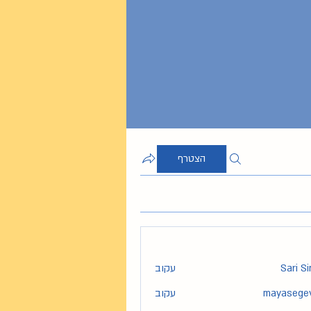
הצטרף
Sari S
עקוב
mayasege
עקוב
maya