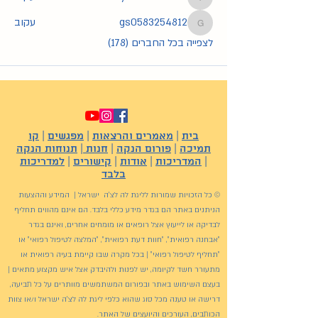
yonatmoshe27
gs0583254812
עקוב
gs0583254812
לצפייה בכל החברים (178)
בית
|
מאמרים והרצאות
|
מפגשים
|
קו
תמיכה
|
פורום הנקה
|
חנות
|
תנוחות הנקה
|
המדריכות
|
אודות
|
קישורים
|
למדריכות
בלבד
© כל הזכויות שמורות לליגת לה לצ'ה ישראל | המידע וההצעות
הניתנים באתר הם בגדר מידע כללי בלבד. הם אינם מהווים תחליף
לבדיקה או לייעוץ אצל רופאים או מומחים אחרים, ואינם בגדר
"אבחנה רפואית", "חוות דעת רפואית", "המלצה לטיפול רפואי" או
"תחליף לטיפול רפואי" | בכל מקרה שבו קיימת בעיה רפואית או
מתעורר חשד לקיומה, יש לפנות ולהיבדק אצל איש מקצוע מתאים |
בעצם השימוש באתר ובפורום המשתמשים מוותרים על כל תביעה,
דרישה או טענה מכל סוג שהוא כלפי ליגת לה לצ'ה ישראל ו/או צוות
הכותבים, העורכים והיועצים של האתר.