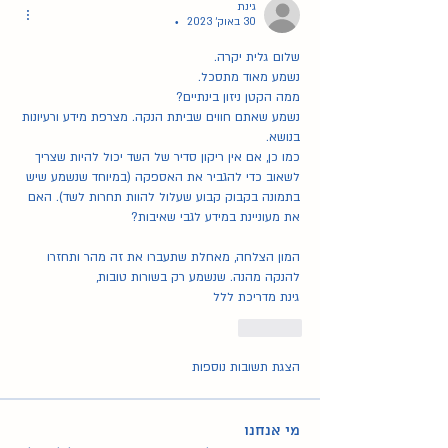
גינת
30 באוק׳ 2023
•
שלום גלית יקרה. 
נשמע מאוד מתסכל. 
ממה הקטן ניזון בינתיים?
נשמע שאתם חווים שביתת הנקה. מצרפת מידע ורעיונות 
בנושא. 
כמו כן, אם אין ריקון סדיר של השד יכול להיות שצריך 
לשאוב כדי להגביר את האספקה (במיוחד שנשמע שיש 
בתמונה בקבוק קבוע שעלול להוות תחרות לשד). האם 
את מעוניינת במידע לגבי שאיבות?
המון הצלחה, מאחלת שתעברו את זה מהר ותחזרו 
להנקה מהנה. שנשמע רק בשורות טובות,
גינת מדריכת ללל
לייק
הצגת תשובות נוספות
מי אנחנו