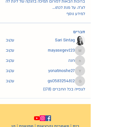
ברוכות הבאות לפורום תמיכה בהנקה של ליגת לה
לצ'ה. על מנת לכתו
...
למידע נוסף
חברים
Sari Sintag
עקוב
mayasegev123
עקוב
mayasegev123
חנה
עקוב
חנה
yonatmoshe27
עקוב
yonatmoshe27
gs0583254812
עקוב
gs0583254812
לצפייה בכל החברים (178)
בית
|
מאמרים והרצאות
|
מפגשים
|
קו