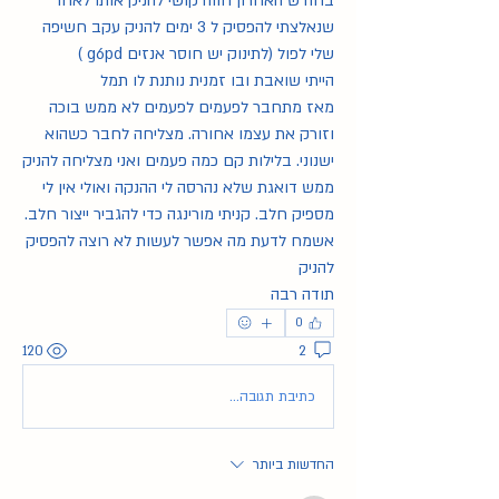
בחודש האחרון חווה קושי להניק אותו לאחר 
שנאלצתי להפסיק ל 3 ימים להניק עקב חשיפה 
שלי לפול (לתינוק יש חוסר אנזים g6pd )
הייתי שואבת ובו זמנית נותנת לו תמל
מאז מתחבר לפעמים לפעמים לא ממש בוכה 
וזורק את עצמו אחורה. מצליחה לחבר כשהוא 
ישנוני. בלילות קם כמה פעמים ואני מצליחה להניק 
ממש דואגת שלא נהרסה לי ההנקה ואולי אין לי 
מספיק חלב. קניתי מורינגה כדי להגביר ייצור חלב. 
אשמח לדעת מה אפשר לעשות לא רוצה להפסיק 
להניק
תודה רבה
0
120
2
כתיבת תגובה...
החדשות ביותר