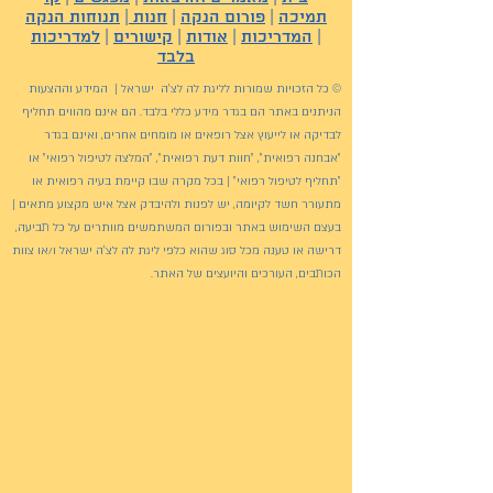
תמיכה
|
פורום הנקה
|
חנות
|
תנוחות הנקה
|
המדריכות
|
אודות
|
קישורים
|
למדריכות
בלבד
© כל הזכויות שמורות לליגת לה לצ'ה ישראל | המידע וההצעות
הניתנים באתר הם בגדר מידע כללי בלבד. הם אינם מהווים תחליף
לבדיקה או לייעוץ אצל רופאים או מומחים אחרים, ואינם בגדר
"אבחנה רפואית", "חוות דעת רפואית", "המלצה לטיפול רפואי" או
"תחליף לטיפול רפואי" | בכל מקרה שבו קיימת בעיה רפואית או
מתעורר חשד לקיומה, יש לפנות ולהיבדק אצל איש מקצוע מתאים |
בעצם השימוש באתר ובפורום המשתמשים מוותרים על כל תביעה,
דרישה או טענה מכל סוג שהוא כלפי ליגת לה לצ'ה ישראל ו/או צוות
הכותבים, העורכים והיועצים של האתר.