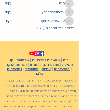
חנה
עקוב
חנה
yonatmoshe27
עקוב
yonatmoshe27
gs0583254812
עקוב
gs0583254812
לצפייה בכל החברים (178)
בית
|
מאמרים והרצאות
|
מפגשים
|
קו
תמיכה
|
פורום הנקה
|
חנות
|
תנוחות הנקה
|
המדריכות
|
אודות
|
קישורים
|
למדריכות
בלבד
© כל הזכויות שמורות לליגת לה לצ'ה ישראל | המידע וההצעות
הניתנים באתר הם בגדר מידע כללי בלבד. הם אינם מהווים תחליף
לבדיקה או לייעוץ אצל רופאים או מומחים אחרים, ואינם בגדר
"אבחנה רפואית", "חוות דעת רפואית", "המלצה לטיפול רפואי" או
"תחליף לטיפול רפואי" | בכל מקרה שבו קיימת בעיה רפואית או
מתעורר חשד לקיומה, יש לפנות ולהיבדק אצל איש מקצוע מתאים |