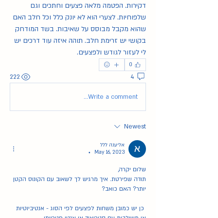
דקירות. הפטמה מלאה פצעים וחתכים וגם 
שלפוחיות. לצערי הוא לא יונק כלל וכל חלב האם 
שהוא מקבל מבוסס על שאיבות. בשד המודחק 
בקושי יש זרימת חלב. תוהה איזה עוד דרכים יש 
לי לעזור לגודש ולפצעים. 
0
222
4
Write a comment...
Newest
אליענה ללל
May 16, 2023
•
שלום יקרה,
תודה שפירטת. איך מרגיש לך לשאוב עם הקונוס הקטן 
יותר? האם כואב?
 כן יש כמובן משחות לפצעים לפי הסוג - אנטיביוטיות 