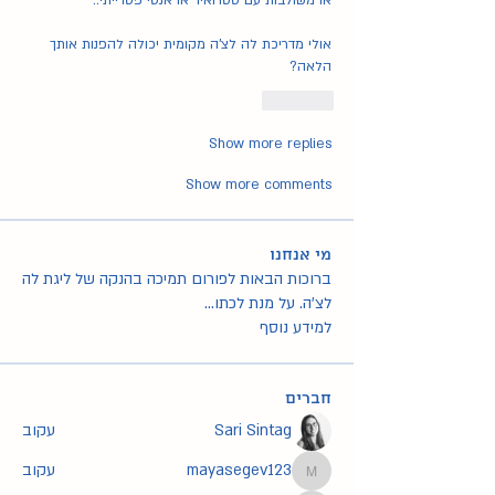
או משולבות עם סטרואיד או אנטי פטרייתי..
אולי מדריכת לה לצ'ה מקומית יכולה להפנות אותך 
הלאה? 
Like
Show more replies
Show more comments
מי אנחנו
ברוכות הבאות לפורום תמיכה בהנקה של ליגת לה
לצ'ה. על מנת לכתו
...
למידע נוסף
חברים
Sari Sintag
עקוב
mayasegev123
עקוב
mayasegev123