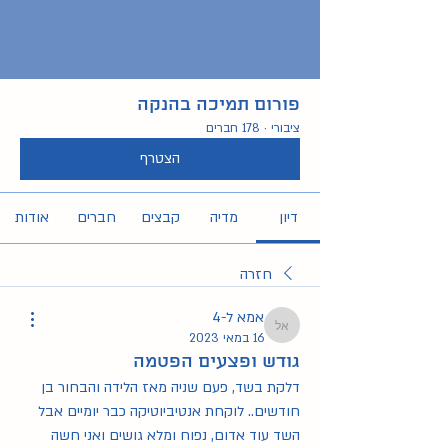
פורום תמיכה בהנקה
ציבורי
·
178 חברים
הצטרף
דיון
מדיה
קבצים
חברים
אודות
חזרה
אמא ל-4
אמא ל-4
16 במאי 2023
גודש ופצעים הפטמה
דלקת בשד, פעם שניה מאז הלידה והבחור בן 
חודשים.. לוקחת אנטיביוטיקה כבר יומיים אבל 
השד עוד אדום, נפוח ומלא גושים ואני חשה 