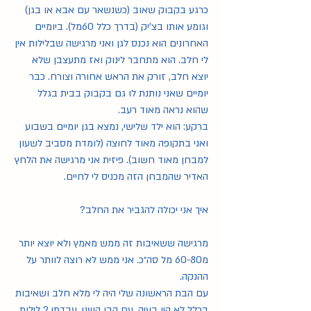
כרגע בקבוק שאוב (כשנשאר עם אבא או בגן) 
וגומע אותו בצ'יק (בדרך כלל 60מל). ביומיים 
האחרונים הוא נכנס לגן ואני מרגישה שבלילות אין 
לי חלב. הוא מתחבר לינוק ואז מתעצבן שלא 
יוצא חלב, זורק את הראש אחורה וצורח. כבר 
יומיים שאני נותנת לו גם בקבוק בבית בגלל 
שהוא נראה מאוד רעב. 
ברקע: הוא ילד שלישי, נמצא בגן יומיים בשבוע 
ואני בתקופה מאוד לחוצה (לומדת מסביב לשעון 
למבחן מאוד חשוב). פיזית אני מרגישה את הלחץ 
האדיר שהמבחן הזה מכניס לי לחיים.
איך אני יכולה להגביר את החלב? 
מרגישה ששאיבות זה ממש מאמץ ולא יוצא יותר 
מ60-80 מל סה״כ. אני ממש לא רוצה לוותר על 
ההנקה. 
עם הבת הראשונה שלי היה לי מלא חלב ושאיבות 
בכלל לא היו בעיה. עם הבן השני, עבדתי 2 לילות 