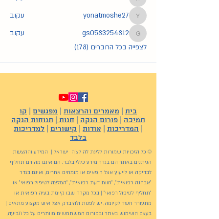
חנה
yonatmoshe27
עקוב
yonatmoshe27
gs0583254812
עקוב
gs0583254812
לצפייה בכל החברים (178)
בית
|
מאמרים והרצאות
|
מפגשים
|
קו
תמיכה
|
פורום הנקה
|
חנות
|
תנוחות הנקה
|
המדריכות
|
אודות
|
קישורים
|
למדריכות
בלבד
© כל הזכויות שמורות לליגת לה לצ'ה ישראל | המידע וההצעות
הניתנים באתר הם בגדר מידע כללי בלבד. הם אינם מהווים תחליף
לבדיקה או לייעוץ אצל רופאים או מומחים אחרים, ואינם בגדר
"אבחנה רפואית", "חוות דעת רפואית", "המלצה לטיפול רפואי" או
"תחליף לטיפול רפואי" | בכל מקרה שבו קיימת בעיה רפואית או
מתעורר חשד לקיומה, יש לפנות ולהיבדק אצל איש מקצוע מתאים |
בעצם השימוש באתר ובפורום המשתמשים מוותרים על כל תביעה,