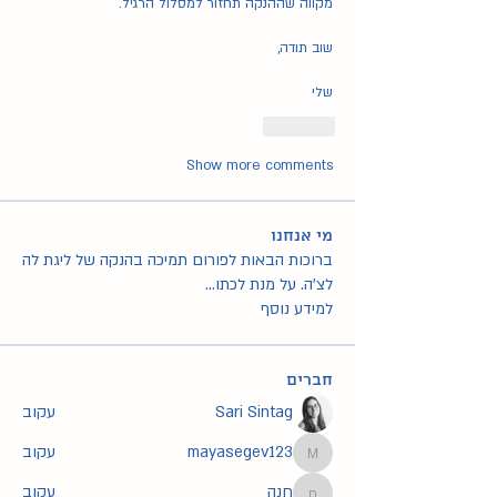
מקווה שההנקה תחזור למסלול הרגיל. 
שוב תודה,
שלי
Like
Show more comments
מי אנחנו
ברוכות הבאות לפורום תמיכה בהנקה של ליגת לה
לצ'ה. על מנת לכתו
...
למידע נוסף
חברים
Sari Sintag
עקוב
mayasegev123
עקוב
mayasegev123
חנה
עקוב