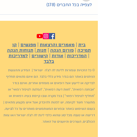
לצפייה בכל החברים (178)
בית
|
מאמרים והרצאות
|
מפגשים
|
קו
תמיכה
|
פורום הנקה
|
חנות
|
תנוחות הנקה
|
המדריכות
|
אודות
|
קישורים
|
למדריכות
בלבד
© כל הזכויות שמורות לליגת לה לצ'ה ישראל | המידע וההצעות
הניתנים באתר הם בגדר מידע כללי בלבד. הם אינם מהווים תחליף
לבדיקה או לייעוץ אצל רופאים או מומחים אחרים, ואינם בגדר
"אבחנה רפואית", "חוות דעת רפואית", "המלצה לטיפול רפואי" או
"תחליף לטיפול רפואי" | בכל מקרה שבו קיימת בעיה רפואית או
מתעורר חשד לקיומה, יש לפנות ולהיבדק אצל איש מקצוע מתאים |
בעצם השימוש באתר ובפורום המשתמשים מוותרים על כל תביעה,
דרישה או טענה מכל סוג שהוא כלפי ליגת לה לצ'ה ישראל ו/או צוות
הכותבים, העורכים והיועצים של האתר.