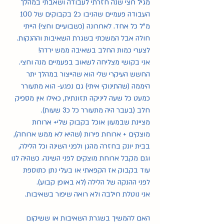
מגיל חצי שנה חזרתי לעבודה ושאבתי במהלך 
העבודה פעמיים שהניבו כ2 בקבוקים של 100 
מ"ל כל אחד. לאחרונה (כשבועיים וחצי) הייתי 
חולה אבל המשכתי בשגרת השאיבות וההנקות.
לצערי כמות החלב בשאיבה ממש ירדה! 
אני בקושי מצליחה לשאוב בפעמיים מנה וחצי.
החשש העיקרי שלי הוא שהייצור במהלך יתר 
היממה (שהתינוקי איתי) גם נפגע- הוא מתעורר 
כמעט כל שעה ליניקה תזונתית, כאילו אין מספיק 
חלב (בעבר היה מתעורר כל כ3 שעות).
מציינת שבמעון אוכל בקבוק שלי+ ארוחת 
מוצקים + ארוחת פירות (שהיא לא ממש ארוחה), 
בבית יונק בחזרה מהגן ולפני השינה וכל הלילה, 
וגם מקבל ארוחת מוצקים לפני השינה. כשהיה לנו 
עוד בקבוק אז הקפאתי או בעלי נתן כתוספת 
לפני ההנקה של הלילה (לא באופן קבוע).
אני נוטלת חילבה ולא רואה שיפור בשאיבות.
האם להמשיך בשגרת השאיבות או ששיקום 