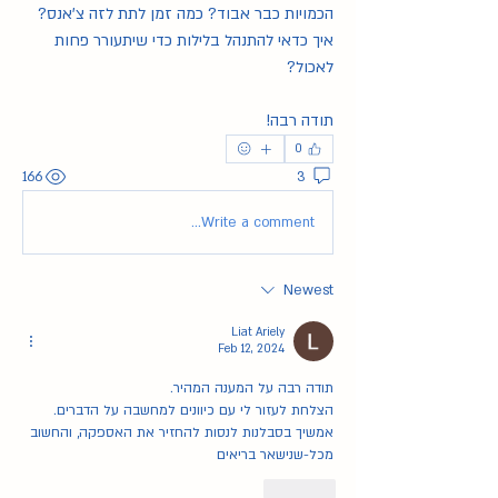
הכמויות כבר אבוד? כמה זמן לתת לזה צ'אנס? 
איך כדאי להתנהל בלילות כדי שיתעורר פחות 
לאכול?
תודה רבה!
0
166
3
Write a comment...
Newest
Liat Ariely
Feb 12, 2024
תודה רבה על המענה המהיר.
הצלחת לעזור לי עם כיוונים למחשבה על הדברים. 
אמשיך בסבלנות לנסות להחזיר את האספקה, והחשוב 
מכל-שנישאר בריאים
Like