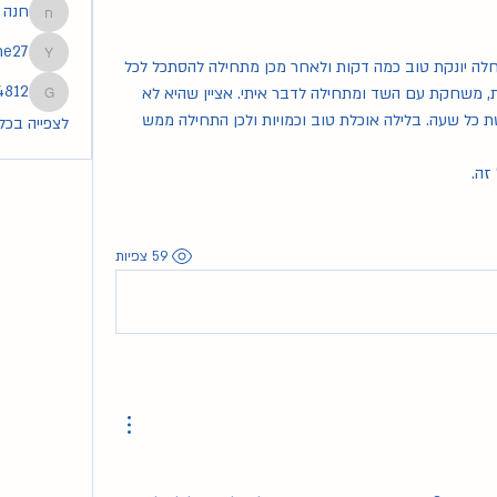
חנה
חנה
he27
tmoshe27
לאחרונה ממש לא רגועה על השד, בהתחלה יונקת טוב כמה דקות ולאחר מכן מתחילה להסתכל לכל 
4812
הכיוונים, להתנתק ולהתחבר פעמים רבות, משחקת עם השד ומתחילה לדבר איתי. אציין שהיא לא 
83254812
בוכה אבל לא אוכלת מספיק ורק מנשנשת כל שעה. בלילה אוכלת טוב וכמויות ולכן התחילה ממש 
לצפייה בכל ה
זה.
59 צפיות