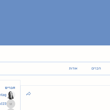
חברים
אודות
חברים
intag
v123
segev123