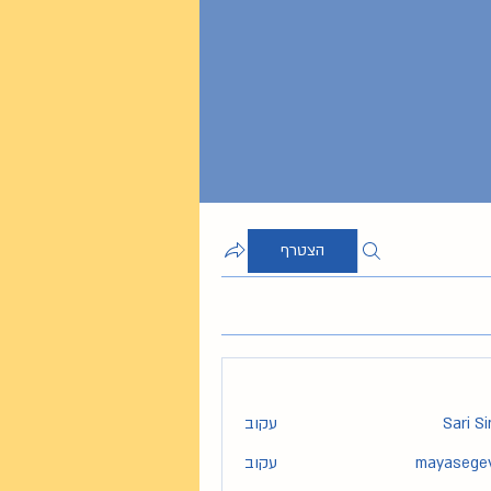
הצטרף
Sari S
עקוב
mayasege
עקוב
maya