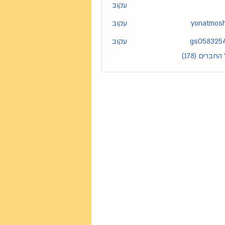
עקוב
yonatmos
עקוב
yona
gs058325
עקוב
gs05
חברים (178)