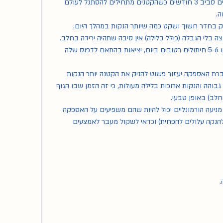
הרבה אמהות מדווחות על שינויים סביב 3 חודשים כשהקטנים מתחילים להסתגל לעולם 
ה. 
ק בחדר חשוך ושקט כמה שיותר הנקות במהלך היום. 
ה בלי הגבלה (כולל בלילה) אין סיבה שתהיה ירידה בחלב. 
בכל מקרה חשוב לשים לב שיש 5-6 חיתולים רטובים ביום, יציאות בהתאם לדפוס שלה 
אם את מרגישה שיש צורך בהגברת האספקה יעזור פשוט להניק את הקטנה יותר הנקות 
(אפילו קצרצרות) אבל בתדירות גבוהה והנקות ארוכות בלילה מעולות, כי זה הזמן שבו הגוף 
חלב) באופן טבעי. 
אם התחלת להשתמש באמצעי מניעה הורמונליים יכול להיות שהם משפיעים על האספקה 
(גם אלה שנחשבים״מתאימים״ להנקה עלולים להפחית) וכדאי לשקול מעבר לאמצעים 
.