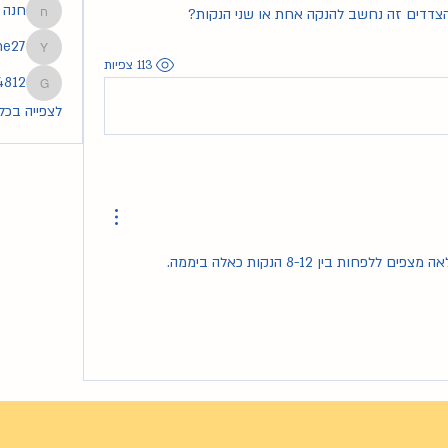
חנה
 הצדדים זה נחשב להנקה אחת או שני הנקות? 
חנה
he27
tmoshe27
113 צפיות
4812
83254812
לצפייה בכל ה
חות בין 8-12 הנקות כאלה ביממה.