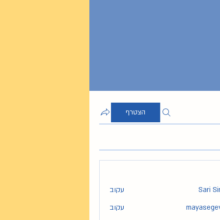
הצטרף
Sari S
עקוב
mayasege
עקוב
maya