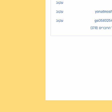
עקוב
yonatmos
עקוב
yona
gs058325
עקוב
gs05
חברים (178)