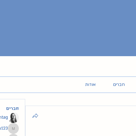
חברים
אודות
חברים
intag
v123
segev123