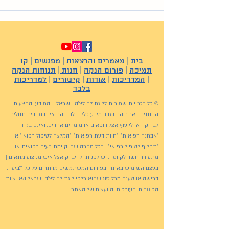
בית
|
מאמרים והרצאות
|
מפגשים
|
קו
תמיכה
|
פורום הנקה
|
חנות
|
תנוחות הנקה
|
המדריכות
|
אודות
|
קישורים
|
למדריכות
בלבד
© כל הזכויות שמורות לליגת לה לצ'ה ישראל | המידע וההצעות
הניתנים באתר הם בגדר מידע כללי בלבד. הם אינם מהווים תחליף
לבדיקה או לייעוץ אצל רופאים או מומחים אחרים, ואינם בגדר
"אבחנה רפואית", "חוות דעת רפואית", "המלצה לטיפול רפואי" או
"תחליף לטיפול רפואי" | בכל מקרה שבו קיימת בעיה רפואית או
מתעורר חשד לקיומה, יש לפנות ולהיבדק אצל איש מקצוע מתאים |
בעצם השימוש באתר ובפורום המשתמשים מוותרים על כל תביעה,
דרישה או טענה מכל סוג שהוא כלפי ליגת לה לצ'ה ישראל ו/או צוות
הכותבים, העורכים והיועצים של האתר.