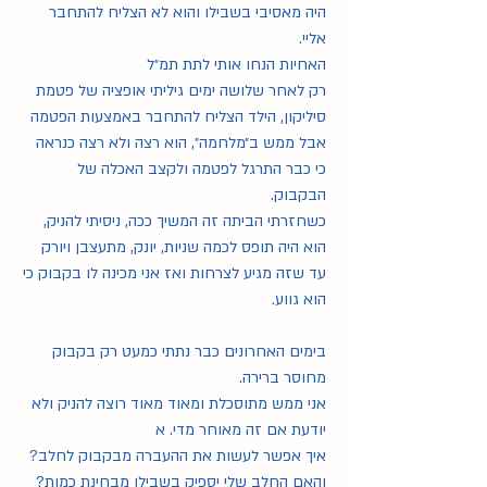
היה מאסיבי בשבילו והוא לא הצליח להתחבר 
אליי. 
האחיות הנחו אותי לתת תמ״ל 
רק לאחר שלושה ימים גיליתי אופציה של פטמת 
סיליקון, הילד הצליח להתחבר באמצעות הפטמה 
אבל ממש ב״מלחמה״, הוא רצה ולא רצה כנראה 
כי כבר התרגל לפטמה ולקצב האכלה של 
הבקבוק. 
כשחזרתי הביתה זה המשיך ככה, ניסיתי להניק, 
הוא היה תופס לכמה שניות, יונק, מתעצבן ויורק 
עד שזה מגיע לצרחות ואז אני מכינה לו בקבוק כי 
הוא גווע. 
בימים האחרונים כבר נתתי כמעט רק בקבוק 
מחוסר ברירה. 
אני ממש מתוסכלת ומאוד מאוד רוצה להניק ולא 
יודעת אם זה מאוחר מדי. א
איך אפשר לעשות את ההעברה מבקבוק לחלב? 
והאם החלב שלי יספיק בשבילו מבחינת כמות? 