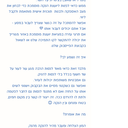
(תמ״ל או שאוב) בצינורית על השד. 
ממש כדאי לפנות ליועצת הנקה מוסמכת כדי לבחון את 
מצב האספקה ולבנות  תוכנית אישית מותאמת ולקבל 
ליווי. 
אפשר להסתכל על זה כגשר שצריך לעבור במסע - 
אבל אתם יכולים לעבור אותו 💜
אם תרצי עזרה במציאת יועצת מוסמכת באזור מגורייך 
את יכולה להתקשר לקו התמיכה שלנו או לשאול 
בקבוצת הפייסבוק שלנו. 
איך זה נשמע לך?
מלבד זאת כדאי מאוד לנסות הרבה מגע עור לעור על 
שד חשוף בכלל בלי לנסות להניק. 
גם אמבטיות משותפות יכולות לעזור. 
ואפשר גם כשקטני מסיים את הבקבוק וישנוני לשים 
אותו על החזה ואם לא מתנגד לנסות גם לחבר לפטמה 
ולתת לו להרדם ככה. זה ייצור לו קשר בין מקום חמים, 
בטוח ומנחם ובין הנקה 😊
מה את אומרת?
המון הצלחה ומעבר מהיר להנקה מהנה,