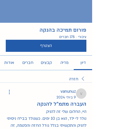
פורום תמיכה בהנקה
ציבורי
·
178 חברים
הצטרף
דיון
מדיה
קבצים
חברים
אודות
חזרה
vanunuz
vanunuz
9 ביולי 2024
העברה מתמ״ל להנקה
היי, החלום שלי זה להניק 
נולד לי ילד, הוא בן 10 ימים. כשנולד בבי״ח ניסיתי 
להניק והתקשיתי בגלל גודל החזה והפטמה, זה 