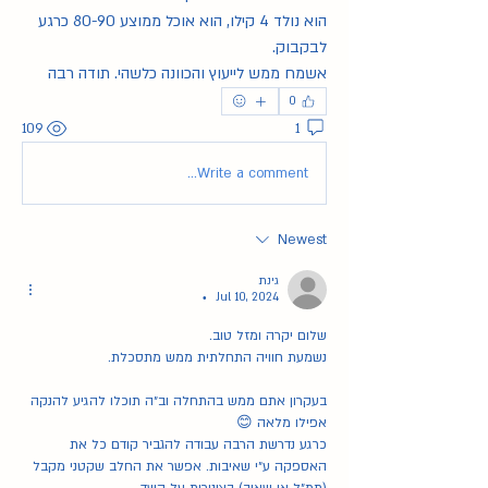
הוא נולד 4 קילו, הוא אוכל ממוצע 80-90 כרגע 
לבקבוק. 
אשמח ממש לייעוץ והכוונה כלשהי. תודה רבה 
0
109
1
Write a comment...
Newest
גינת
Jul 10, 2024
•
שלום יקרה ומזל טוב. 
נשמעת חוויה התחלתית ממש מתסכלת. 
בעקרון אתם ממש בהתחלה וב״ה תוכלו להגיע להנקה 
אפילו מלאה 😊
כרגע נדרשת הרבה עבודה להגביר קודם כל את 
האספקה ע״י שאיבות. אפשר את החלב שקטני מקבל 