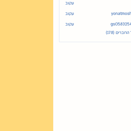
עקוב
yonatmos
עקוב
yona
gs058325
עקוב
gs05
חברים (178)