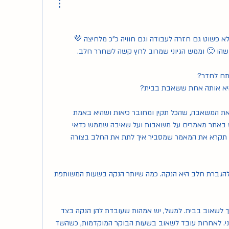
א פשוט גם חזרה לעבודה וגם חוויה כ"כ מלחיצה 💜
תח לחדר?
א אותה אחת ששאבת בבית?
כמה הצעות - קודם כל, לבדוק את המשאבה, שהכל תקין ומחובר כיאות ושהיא באמת 
מתאימה לצרכים שלך כרגע. (יש באתר מאמרים על משאבות ועל שאיבה שממש כדאי 
לקרוא. כמו כן, כדאי שהמטפלת תקרא את המאמר שמסביר איך לתת את החלב בצורה 
שנית, אחד הדברים הכי יעילים להגברת חלב היא הנקה. כמה שיותר הנקה בשעות המשותפת 
יכול להיות שתמצאי שיותר נח לך לשאוב בבית. למשל, יש אמהות שעובדת להן הנקה בצד 
אחד ושאיבה במקביל בצד השני. לאחרות עובד לשאוב בשעות הבוקר המוקדמות, כשהשד 