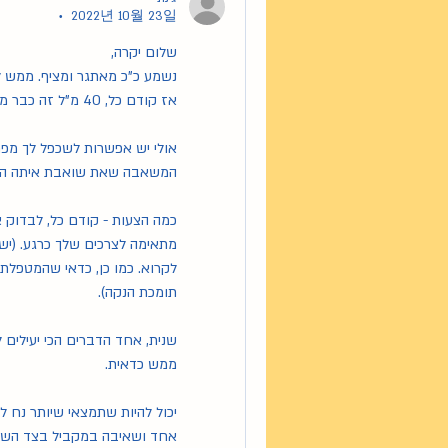
2022년 10월 23일
•
שלום יקרה, 
נשמע כ"כ מאתגר ומציף. ממש ל
אז קודם כל, 40 מ"ל זה כבר משהו 🙂 וממש הגיוני שמרוב לחץ קשה לשחרר חלב.
אולי יש אפשרות לשכפל לך מפ
המשאבה שאת שואבת איתה הי
תומכת הנקה).
ממש כדאית.