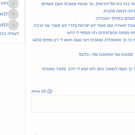
חנה
חזרתי היום לעבודה אחרי הנקה מלאה של בתי בת ה5 חודשים. עד עכשיו שאבתי פעם פעמיים 
חנה
ריכה לצאת מהבית.
he27
tmoshe27
פעמים במהלך העבודה.
4812
יש פה חדר שיכול לשמש כחדר שאיבה אבל האוירה שם מאוד לא תורמת (חדר ישן מאוד עם הרבה 
83254812
ת מפתח מהמזכירות וזה מוסיף לי לחץ.
לצפייה בכל ה
היום עד שהגעתי לחדר לשאוב כבר הייתי כל כך מתוסכלת. שאבתי חצי שעה ויצאו לי רק טיפות (כ40 
תמונות של התינוקת שלי, וכלום!
אני לא רוצה לוותר על חלב האם אבל כל כך קשה לשאוב כאן! ולא יוצא לי חלב. (תמיד שאבתי 
113 צפיות