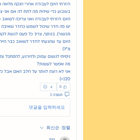
בשבוע כדי שיהיה מה לתת לה אם אני צ
היום חזרתי לעבודה ואני צריכה לשאוב 
מכשור). בנוסף, צריך כל פעם לגשת לקח
מ"ל)
ניסיתי לנשום עמוק ולהירגע, להסתכל על 
מה אפשר לעשות?
120+)
0
תגובה 1
댓글을 입력하세요.
최신순
정렬:
גינת