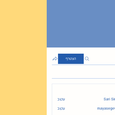
הצטרף
Sari S
עקוב
mayasege
עקוב
maya