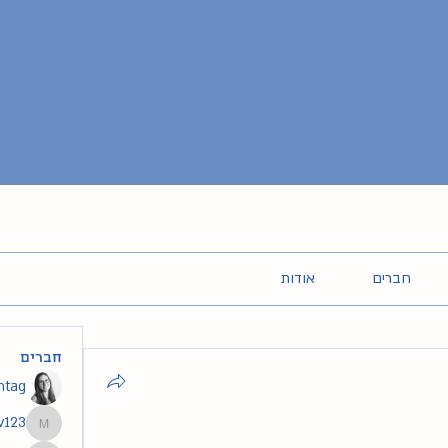
חברים
אודות
חברים
intag
v123
segev123