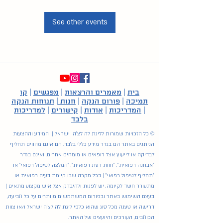
See other events
בית
|
מאמרים והרצאות
|
מפגשים
|
קו
תמיכה
|
פורום הנקה
|
חנות
|
תנוחות הנקה
|
המדריכות
|
אודות
|
קישורים
|
למדריכות
בלבד
© כל הזכויות שמורות לליגת לה לצ'ה ישראל | המידע וההצעות
הניתנים באתר הם בגדר מידע כללי בלבד. הם אינם מהווים תחליף
לבדיקה או לייעוץ אצל רופאים או מומחים אחרים, ואינם בגדר
"אבחנה רפואית", "חוות דעת רפואית", "המלצה לטיפול רפואי" או
"תחליף לטיפול רפואי" | בכל מקרה שבו קיימת בעיה רפואית או
מתעורר חשד לקיומה, יש לפנות ולהיבדק אצל איש מקצוע מתאים |
בעצם השימוש באתר ובפורום המשתמשים מוותרים על כל תביעה,
דרישה או טענה מכל סוג שהוא כלפי ליגת לה לצ'ה ישראל ו/או צוות
הכותבים, העורכים והיועצים של האתר.