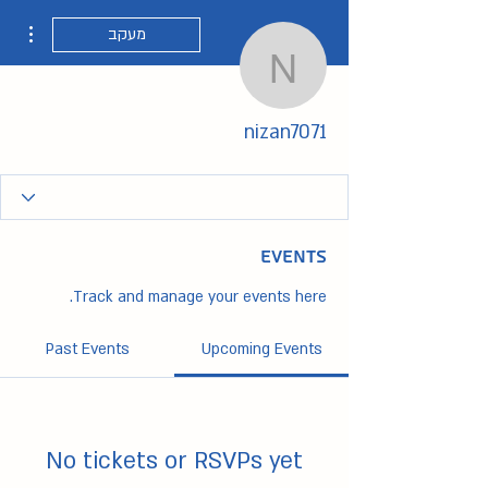
ions
מעקב
nizan7071
nizan7071
Events
Track and manage your events here.
Past Events
Upcoming Events
No tickets or RSVPs yet